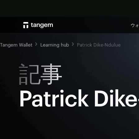
ウ
Tangem Wallet
Learning hub
Patrick Dike-Ndulue
記事
Patrick Dik