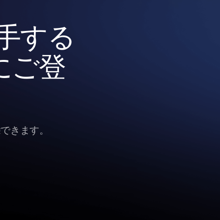
入手する
にご登
除できます。