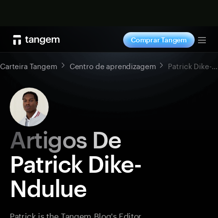
Comprar agora
Comprar Tangem
Tog
Carteira Tangem
Centro de aprendizagem
Patrick Dike-Ndulue
Artigos De
Patrick Dike-
Ndulue
Patrick is the Tangem Blog's Editor