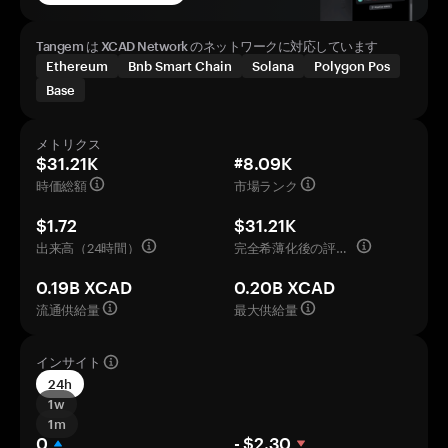
Tangem は XCAD Network のネットワークに対応しています
Ethereum
Bnb Smart Chain
Solana
Polygon Pos
Base
メトリクス
$31.21K
#8.09K
時価総額
市場ランク
$1.72
$31.21K
出来高（24時間）
完全希薄化後の評価額
0.19B XCAD
0.20B XCAD
流通供給量
最大供給量
インサイト
24h
1w
1m
0
- $2.30