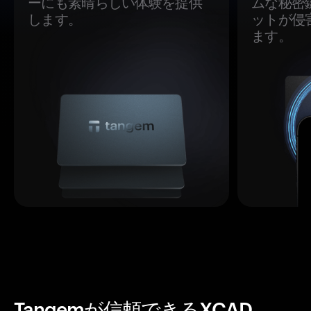
ーにも素晴らしい体験を提供
ムな秘密
します。
ットが侵
ます。
Tangemが信頼できるXCAD