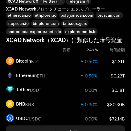
XCAD Network X（Twitter）
Telegram
XCAD Networkブロックチェーンエクスプローラー
etherscan.io
ethplorer.io
polygonscan.com
bscscan.com
stepscan.io
binplorer.com
bnb.dex.guru
andromeda-explorer.metis.io
explorer.metis.io
XCAD Network（XCAD）に類似した暗号資産
資産
24h %
時価総額
BTC
0.50%
$1.31T
Bitcoin
ETH
0.50%
$0.23T
Ethereum
USDT
0.00%
$0.18T
Tether
BNB
0.30%
$80.30B
BNB
USDC
0.00%
$72.14B
USDC