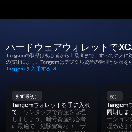
ハードウェアウォレットでXCA
Tangemの製品は初心者から上級者まで、すべての人
の技術により、Tangemはデジタル資産の管理と保護を
Tangem を入手する
まず最初に
次に
Tangemウォレットを手に入れ
Tange
て
、ワンタップで資産を管理
同期しま
しましょう。暗号資産初心者
ーション
に最適で、経験豊富なユーザ
埋め込ま