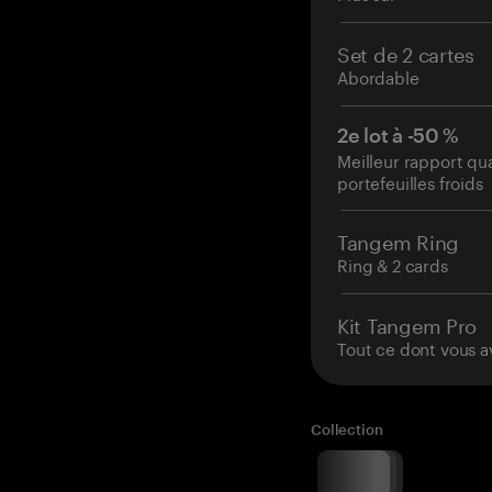
Set de 2 cartes
Abordable
2e lot à -50 %
Meilleur rapport qu
portefeuilles froids
Tangem Ring
Ring & 2 cards
Kit Tangem Pro
Tout ce dont vous a
Collection