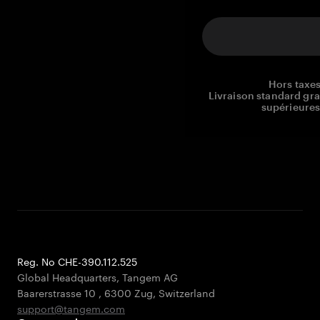
Hors taxes
Livraison standard gr
supérieures
Reg. No CHE-390.112.525
Global Headquarters, Tangem AG
Baarerstrasse 10
,
6300 Zug
,
Switzerland
support@tangem.com