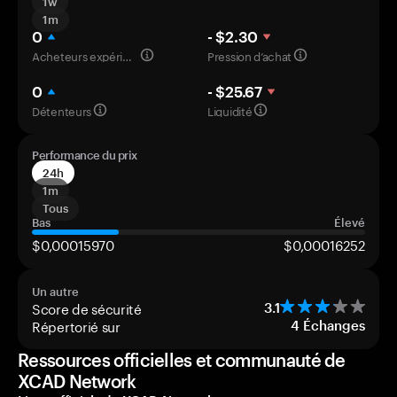
1w
1m
0
- $2.30
Acheteurs expérimentés
Pression d’achat
0
- $25.67
Détenteurs
Liquidité
Performance du prix
24h
1m
Tous
Bas
Élevé
$0,00015970
$0,00016252
Un autre
Score de sécurité
3.1
Répertorié sur
4
Échanges
Ressources officielles et communauté de
XCAD Network