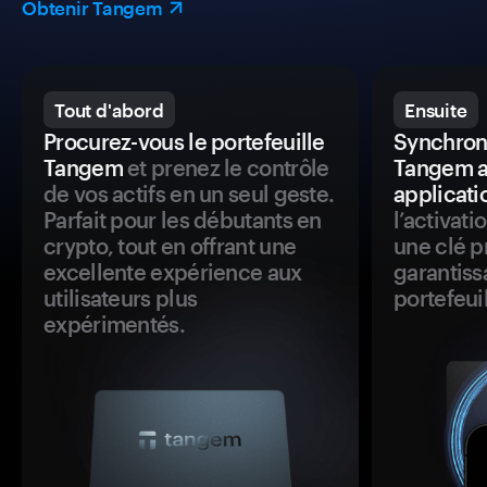
Obtenir Tangem
Tout d'abord
Ensuite
Procurez-vous le portefeuille
Synchroni
Tangem
et prenez le contrôle
Tangem a
de vos actifs en un seul geste.
applicati
Parfait pour les débutants en
l’activat
crypto, tout en offrant une
une clé p
excellente expérience aux
garantiss
utilisateurs plus
portefeuil
expérimentés.