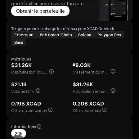
portefeuilles crypto avec Tangem
Obtenir le portefeuille
Tangem prend en charge les réseaux pour XCAD Network
Ethereum
Bnb Smart Chain
Solana
Polygon Pos
Base
Métriques
$31.26K
#8.03K
Capitalisation boursière
Classement du marché
$21.13
$31.26K
Volume (24h)
Valorisation entièrement diluée
0.19B XCAD
0.20B XCAD
Offre en circulation
Offre maximale
Informations
24h