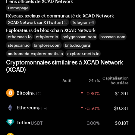
Liens officiels de XCAD Network
Homepage
Réseaux sociaux et communauté de XCAD Network
XCAD Network sur X (Twitter)
Telegram
Explorateurs de blockchain XCAD Network
etherscan.io
ethplorer.io
polygonscan.com
bscscan.com
stepscan.io
binplorer.com
bnb.dex.guru
andromeda-explorer.metis.io
explorer.metis.io
Cryptomonnaies similaires à XCAD Network
(XCAD)
Capitalisation
Actif
24h %
boursière
BTC
-0.80%
$1.29T
Bitcoin
ETH
-0.50%
$0.23T
Ethereum
USDT
0.00%
$0.18T
Tether