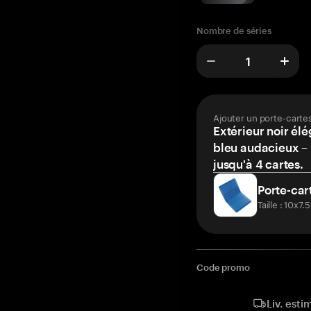
Nombre de séries
Ajouter un porte-carte
Extérieur noir élé
bleu audacieux – 
jusqu'à 4 cartes.
Porte-car
Taille : 10x7
Code promo
Liv. esti