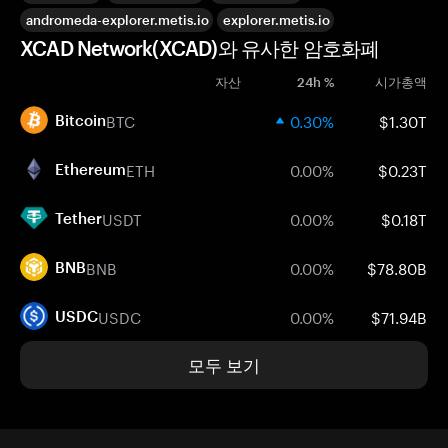
andromeda-explorer.metis.io
explorer.metis.io
XCAD Network(XCAD)와 유사한 암호화폐
자산
24h %
시가총액
BTC
0.30%
$1.30T
Bitcoin
ETH
0.00%
$0.23T
Ethereum
USDT
0.00%
$0.18T
Tether
BNB
0.00%
$78.80B
BNB
USDC
0.00%
$71.94B
USDC
모두 보기