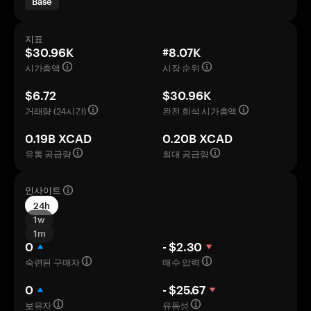
Base
지표
$30.96K
#8.07K
시가총액
시장 순위
$6.72
$30.96K
거래량 (24시간)
완전 희석 시가총액
0.19B XCAD
0.20B XCAD
유통 공급량
최대 공급량
인사이트
24h
1w
1m
0
- $2.30
숙련된 구매자
매수 압력
0
- $25.67
보유자
유동성