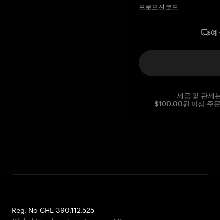
프로모션 코드
예
세금 및 관세
$100.00원 이상 주
Reg. No CHE-390.112.525