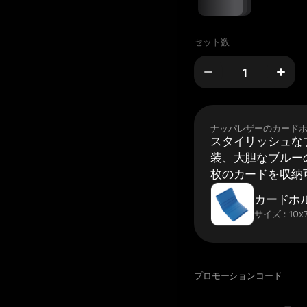
セット数
ナッパレザーのカード
スタイリッシュな
装、大胆なブルーの
枚のカードを収納
カードホ
サイズ：10x7
プロモーションコード