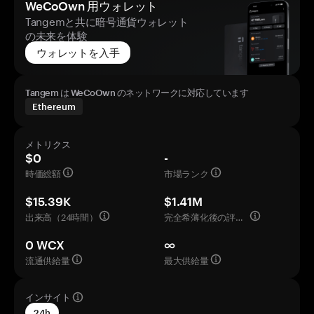
WeCoOwn 用ウォレット
Tangemと共に暗号通貨ウォレット
の未来を体験
ウォレットを入手
Tangem は WeCoOwn のネットワークに対応しています
Ethereum
メトリクス
$0
-
時価総額
市場ランク
$15.39K
$1.41M
出来高（24時間）
完全希薄化後の評価額
0 WCX
∞
流通供給量
最大供給量
インサイト
24h