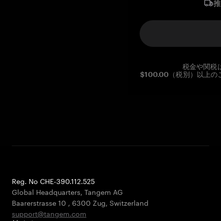
税金や関税
$100.00（税別）以
Reg. No CHE-390.112.525
Global Headquarters, Tangem AG
Baarerstrasse 10
,
6300 Zug
,
Switzerland
support@tangem.com