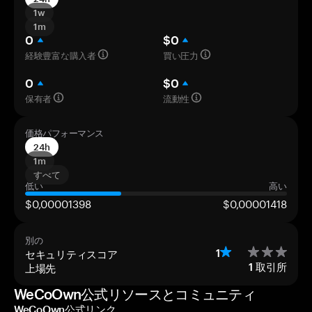
1w
1m
0
$0
経験豊富な購入者
買い圧力
0
$0
保有者
流動性
価格パフォーマンス
24h
1m
すべて
低い
高い
$0,00001398
$0,00001418
別の
セキュリティスコア
1
上場先
1
取引所
WeCoOwn公式リソースとコミュニティ
WeCoOwn公式リンク