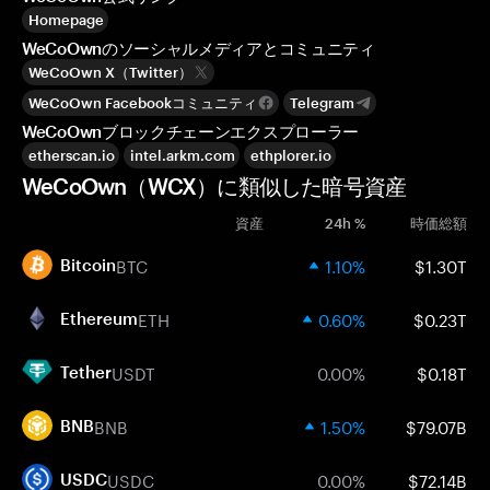
Homepage
WeCoOwnのソーシャルメディアとコミュニティ
WeCoOwn X（Twitter）
WeCoOwn Facebookコミュニティ
Telegram
WeCoOwnブロックチェーンエクスプローラー
etherscan.io
intel.arkm.com
ethplorer.io
WeCoOwn（WCX）に類似した暗号資産
資産
24h %
時価総額
BTC
1.10%
$1.30T
Bitcoin
ETH
0.60%
$0.23T
Ethereum
USDT
0.00%
$0.18T
Tether
BNB
1.50%
$79.07B
BNB
USDC
0.00%
$72.14B
USDC