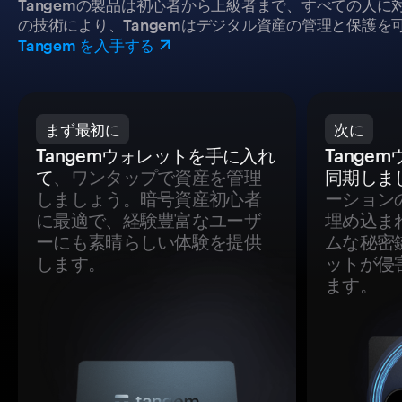
Tangemの製品は初心者から上級者まで、すべての人
の技術により、Tangemはデジタル資産の管理と保護を
Tangem を入手する
まず最初に
次に
Tangemウォレットを手に入れ
Tange
て
、ワンタップで資産を管理
同期しま
しましょう。暗号資産初心者
ーション
に最適で、経験豊富なユーザ
埋め込ま
ーにも素晴らしい体験を提供
ムな秘密
します。
ットが侵
ます。