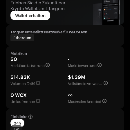
Erleben Sie die Zukunft der
Krypto-Wallets mit Tangem
Wallet erhalten
Tangem unterstützt Netzwerke für WeCoOwn
Ethereum
Metriken
$0
-
Marktkapitalisierung
Marktbewertung
$14.83K
$1.39M
Volumen (24h)
Vollständig verwässerte Bewertung
0 WCX
∞
Umlaufmenge
Maximales Angebot
Einblicke
24h
1w