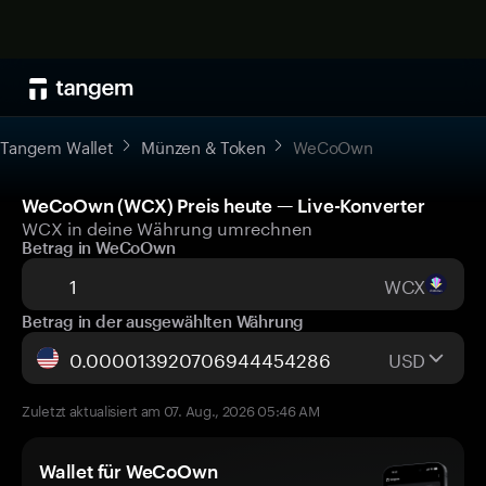
Tangem Wallet
Münzen & Token
WeCoOwn
WeCoOwn (WCX) Preis heute — Live-Konverter
WCX in deine Währung umrechnen
Betrag in WeCoOwn
WCX
Betrag in der ausgewählten Währung
USD
Zuletzt aktualisiert am 07. Aug., 2026 05:46 AM
Wallet für WeCoOwn