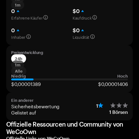
1m
0
$0
Erfahrene Käufer
Kaufdruck
0
$0
Inhaber
Liquidität
Preisentwicklung
24h
1m
Alle
Niedrig
Hoch
$0,00001389
$0,00001406
Ein anderer
Sicherheitsbewertung
1
Gelistet auf
1
Börsen
Offizielle Ressourcen und Community von
WeCoOwn
Offizielle Links von WeCoOwn