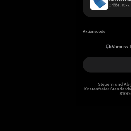
Größe: 10x7
Aktionscode
Vorauss. 
Steuern und Abg
Kostenfreier Standardv
$100.