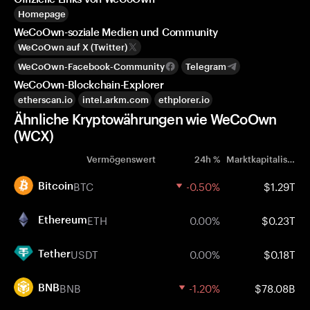
Homepage
WeCoOwn-soziale Medien und Community
WeCoOwn auf X (Twitter)
WeCoOwn-Facebook-Community
Telegram
WeCoOwn-Blockchain-Explorer
etherscan.io
intel.arkm.com
ethplorer.io
Ähnliche Kryptowährungen wie WeCoOwn
(WCX)
Vermögenswert
24h %
Marktkapitalisierung
BTC
-0.50%
$1.29T
Bitcoin
ETH
0.00%
$0.23T
Ethereum
USDT
0.00%
$0.18T
Tether
BNB
-1.20%
$78.08B
BNB