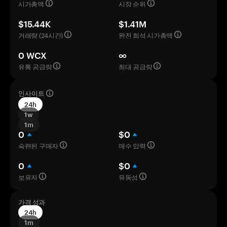
시가총액
시장 순위
$15.44K
$1.41M
거래량 (24시간)
완전 희석 시가총액
0 WCX
∞
유통 공급량
최대 공급량
인사이트
24h
1w
1m
0
$0
숙련된 구매자
매수 압력
0
$0
보유자
유동성
가격 성과
24h
1m