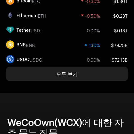
BTC
-0.30%
$1.30T
Bitcoin
ETH
-0.50%
$0.23T
Ethereum
USDT
0.00%
$0.18T
Tether
BNB
1.10%
$79.75B
BNB
USDC
0.00%
$72.13B
USDC
모두 보기
WeCoOwn(WCX)에 대한 자
주 묻는 질문