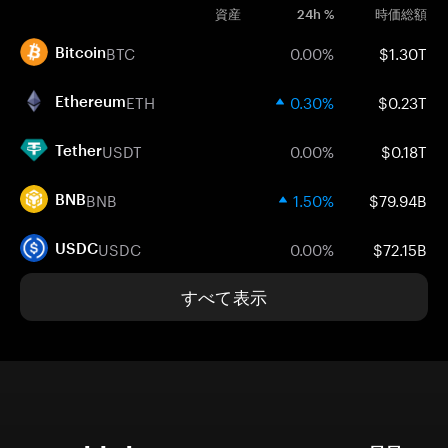
資産
24h %
時価総額
BTC
0.00%
$1.30T
Bitcoin
ETH
0.30%
$0.23T
Ethereum
USDT
0.00%
$0.18T
Tether
BNB
1.50%
$79.94B
BNB
USDC
0.00%
$72.15B
USDC
すべて表示