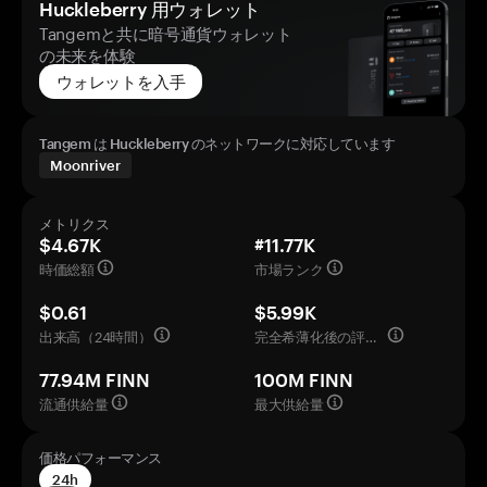
Huckleberry 用ウォレット
Tangemと共に暗号通貨ウォレット
の未来を体験
ウォレットを入手
Tangem は Huckleberry のネットワークに対応しています
Moonriver
メトリクス
$4.67K
#11.77K
時価総額
市場ランク
$0.61
$5.99K
出来高（24時間）
完全希薄化後の評価額
77.94M FINN
100M FINN
流通供給量
最大供給量
価格パフォーマンス
24h