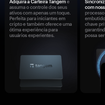
Adquira a Carteira Tangem
e
Sincroniz
assuma o controle dos seus
com noss
ativos com apenas um toque.
processo 
Perfeita para iniciantes em
embutido
cripto e também oferece uma
chave pri
ótima experiência para
garantind
usuários experientes.
possa se