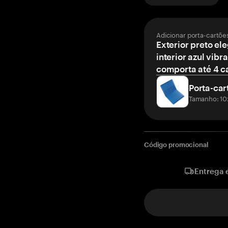
Adicionar porta-cartõe
Exterior preto el
interior azul vibr
comporta até 4 c
Porta-car
Tamanho: 10
Código promocional
Entrega 