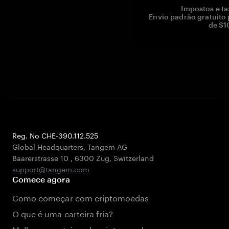
Impostos e ta
Envio padrão gratuito
de $1
Reg. No CHE-390.112.525
Global Headquarters, Tangem AG
Baarerstrasse 10
,
6300 Zug
,
Switzerland
support@tangem.com
Comece agora
Como começar com criptomoedas
O que é uma carteira fria?
Melhores carteiras de criptomoedas