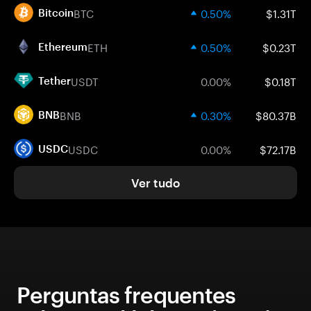
BTC
0.50%
$1.31T
Bitcoin
ETH
0.50%
$0.23T
Ethereum
USDT
0.00%
$0.18T
Tether
BNB
0.30%
$80.37B
BNB
USDC
0.00%
$72.17B
USDC
Ver tudo
Perguntas frequentes