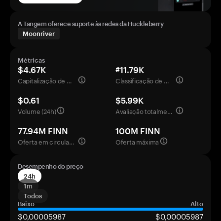
A Tangem oferece suporte às redes da Huckleberry
Moonriver
Métricas
$4.67K
#11.79K
Capitalização de mercado
Classificação de mercado
$0.61
$5.99K
Volume (24h)
Avaliação totalmente diluída
77.94M FINN
100M FINN
Oferta em circulação
Oferta máxima
Desempenho do preço
24h
1m
Todos
Baixo
Alto
$0,00005987
$0,00005987