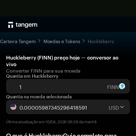
Carteira Tangem
Moedas e Tokens
Huckleberry
Huckleberry (FINN) preço hoje — conversor ao
vivo
Converter FINN para sua moeda
Quantia em Huckleberry
FINN
Quantia na moeda selecionada
USD
Última atualização em 10/08, 2026 06:58 da manhã
O que é HuckleberryGuia completo para