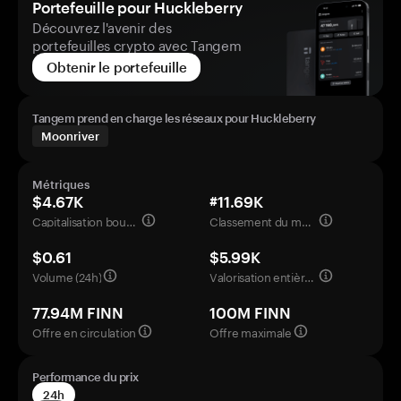
Portefeuille pour Huckleberry
Découvrez l'avenir des
portefeuilles crypto avec Tangem
Obtenir le portefeuille
Tangem prend en charge les réseaux pour Huckleberry
Moonriver
Métriques
$4.67K
#11.69K
Capitalisation boursière
Classement du marché
$0.61
$5.99K
Volume (24h)
Valorisation entièrement diluée
77.94M FINN
100M FINN
Offre en circulation
Offre maximale
Performance du prix
24h