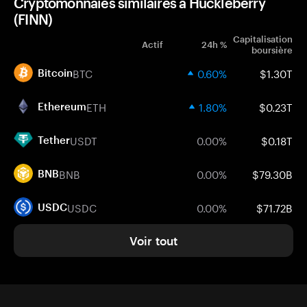
Cryptomonnaies similaires à Huckleberry
(FINN)
Capitalisation
Actif
24h %
boursière
BTC
0.60%
$1.30T
Bitcoin
ETH
1.80%
$0.23T
Ethereum
USDT
0.00%
$0.18T
Tether
BNB
0.00%
$79.30B
BNB
USDC
0.00%
$71.72B
USDC
Voir tout