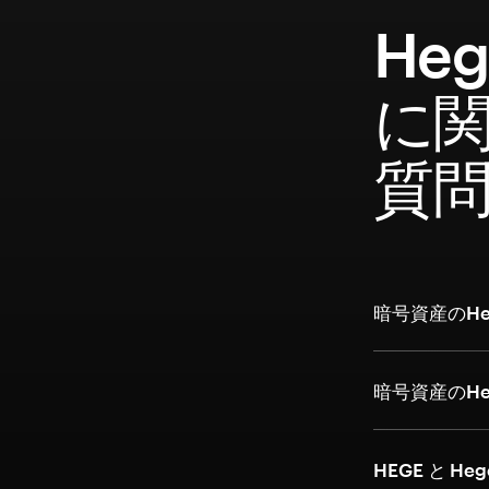
He
に
質
暗号資産のHe
暗号資産のH
HEGE と He