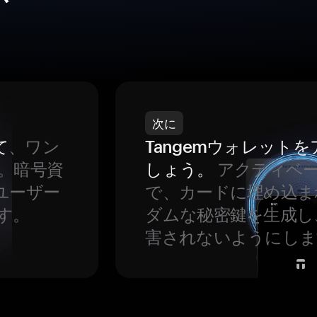
次に
て
、ワン
Tangemウォレット
。暗号資
しょう。
アクティベ
ユーザー
で、カードに埋め込ま
す。
ダムな秘密鍵を生成し
害されないようにしま