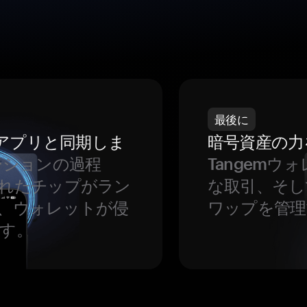
最後に
をアプリと同期しま
暗号資産の力
ーションの過程
Tangem
れたチップがラン
な取引、そし
、ウォレットが侵
ワップを管理
す。