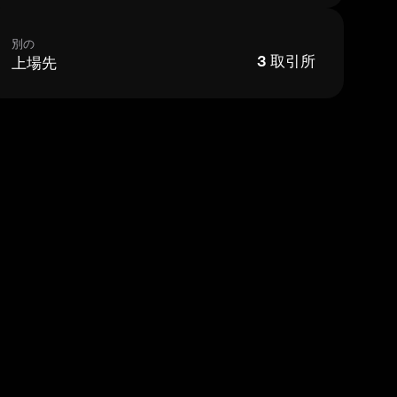
別の
上場先
3
取引所