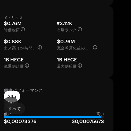
メトリクス
$0.76M
#3.12K
時価総額
市場ランク
$0.88K
$0.76M
出来高（24時間）
完全希薄化後の評価額
1B HEGE
1B HEGE
流通供給量
最大供給量
価格パフォーマンス
24h
1m
すべて
低い
高い
$0,00073376
$0,00075673