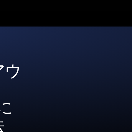
アウ
に
法