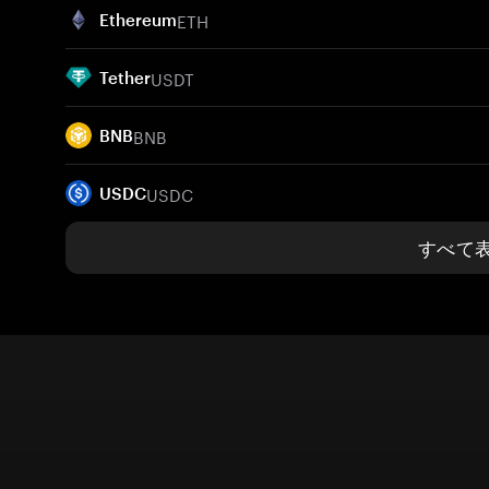
ETH
Ethereum
USDT
Tether
BNB
BNB
USDC
USDC
すべて