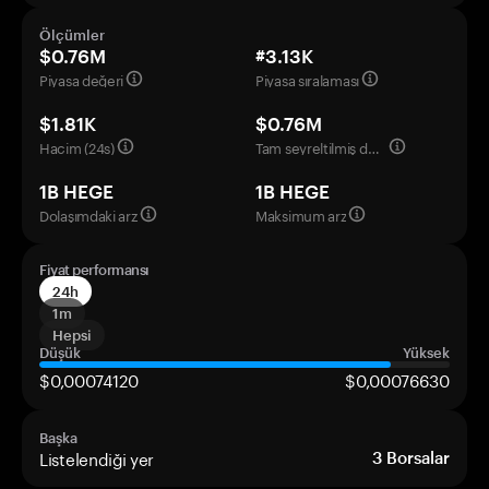
Ölçümler
$0.76M
#3.13K
Piyasa değeri
Piyasa sıralaması
$1.81K
$0.76M
Hacim (24s)
Tam seyreltilmiş değerleme
1B HEGE
1B HEGE
Dolaşımdaki arz
Maksimum arz
Fiyat performansı
24h
1m
Hepsi
Düşük
Yüksek
$0,00074120
$0,00076630
Başka
Listelendiği yer
3
Borsalar