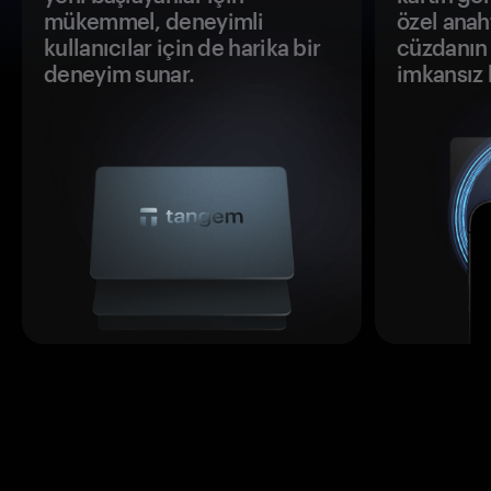
mükemmel, deneyimli
özel anah
kullanıcılar için de harika bir
cüzdanın 
deneyim sunar.
imkansız h