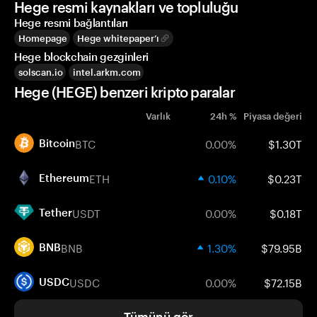
Hege resmi kaynakları ve topluluğu
Hege resmi bağlantıları
Homepage
Hege whitepaper’ı
Hege blockchain gezginleri
solscan.io
intel.arkm.com
Hege (HEGE) benzeri kripto paralar
Varlık
24h %
Piyasa değeri
BTC
0.00%
$1.30T
Bitcoin
ETH
0.10%
$0.23T
Ethereum
USDT
0.00%
$0.18T
Tether
BNB
1.30%
$79.95B
BNB
USDC
0.00%
$72.15B
USDC
Tümünü gör