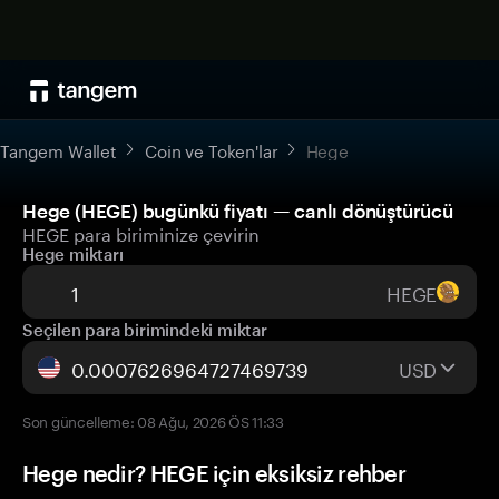
Tangem Wallet
Coin ve Token'lar
Hege
Hege (HEGE) bugünkü fiyatı — canlı dönüştürücü
HEGE para biriminize çevirin
Hege miktarı
HEGE
Seçilen para birimindeki miktar
USD
Son güncelleme: 08 Ağu, 2026 ÖS 11:33
Hege nedir? HEGE için eksiksiz rehber