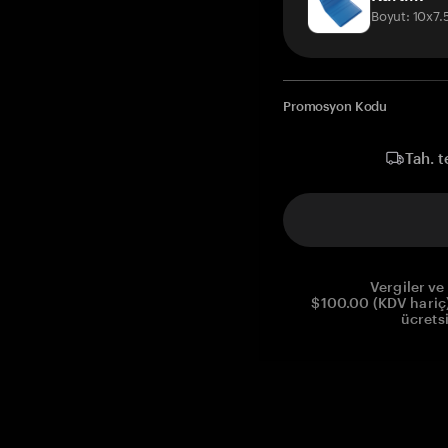
Boyut: 10x7
Promosyon Kodu
Tah. t
Vergiler ve 
$100.00 (KDV hariç)
ücrets