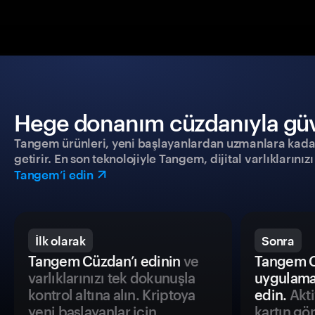
Hege donanım cüzdanıyla güven
Tangem ürünleri, yeni başlayanlardan uzmanlara kadar h
getirir. En son teknolojiyle Tangem, dijital varlıklarını
Tangem’i edin
İlk olarak
Sonra
Tangem Cüzdan’ı edinin
ve
Tangem C
varlıklarınızı tek dokunuşla
uygulama
kontrol altına alın. Kriptoya
edin.
Akti
yeni başlayanlar için
kartın gö