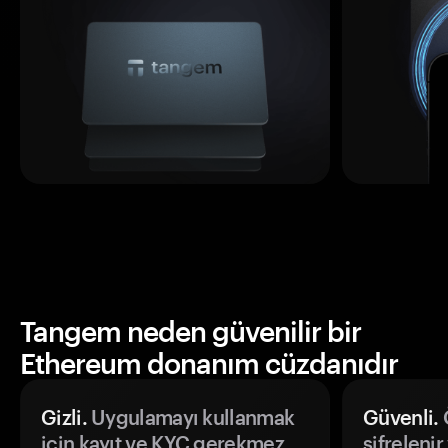
Tangem neden güvenilir bir
Ethereum donanım cüzdanıdır
Gizli.
Uygulamayı kullanmak
Güvenli.
Ö
için kayıt ve KYC gerekmez.
şifrelenir