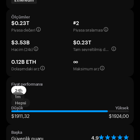
Ethereum
Ölçümler
$0.23T
#2
Piyasa değeri
Piyasa sıralaması
$3.53B
$0.23T
Hacim (24s)
Tam seyreltilmiş değerleme
0.12B ETH
∞
Dolaşımdaki arz
Maksimum arz
Fiyat performansı
24h
1m
Hepsi
Düşük
Yüksek
$1911,32
$1924,00
Başka
Güvenlik puanı
4.9