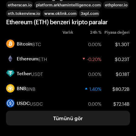
etherscan.io
platform.arkhamintelligence.com
ethplorer.io
eth.tokenview.io
www.oklink.com
3xpl.com
Ethereum (ETH) benzeri kripto paralar
Varlık
24h %
Piyasa değeri
BTC
0.00%
$1.30T
Bitcoin
ETH
-0.20%
$0.23T
Ethereum
USDT
0.00%
$0.18T
Tether
BNB
1.40%
$80.72B
BNB
USDC
0.00%
$72.14B
USDC
Tümünü gör