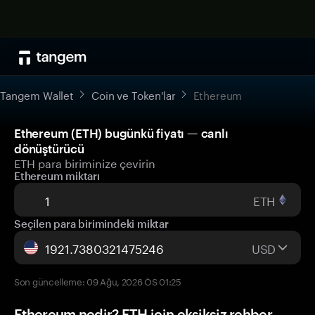
Tangem Wallet
Coin ve Token'lar
Ethereum
Ethereum (ETH) bugünkü fiyatı — canlı
dönüştürücü
ETH para biriminize çevirin
Ethereum miktarı
ETH
Seçilen para birimindeki miktar
USD
Son güncelleme: 09 Ağu, 2026 ÖS 01:25
Ethereum nedir? ETH için eksiksiz rehber