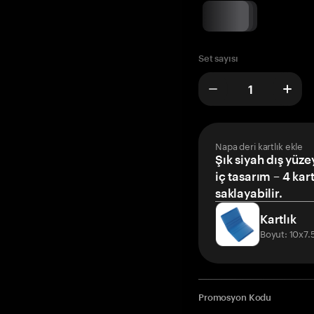
Set sayısı
Napa deri kartlık ekle
Şık siyah dış yüze
iç tasarım – 4 kar
saklayabilir.
Kartlık
Boyut: 10x7
Promosyon Kodu