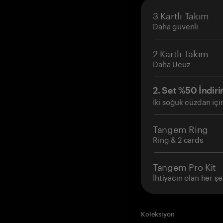
3 Kartlı Takım
Daha güvenli
2 Kartlı Takım
Daha Ucuz
2. Set %50 İndiri
İki soğuk cüzdan içi
Tangem Ring
Ring & 2 cards
Tangem Pro Kit
İhtiyacın olan her şe
Koleksiyon