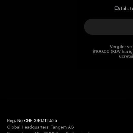
Tah. t
Vergiler ve 
$100.00 (KDV hariç)
ücrets
Reg. No CHE-390.112.525
Global Headquarters, Tangem AG