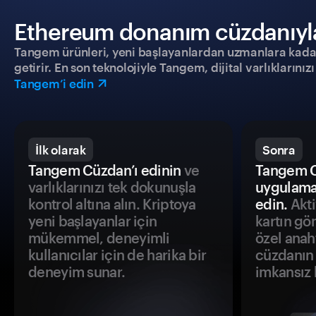
Ethereum donanım cüzdanıyla g
Tangem ürünleri, yeni başlayanlardan uzmanlara kadar h
getirir. En son teknolojiyle Tangem, dijital varlıklarını
Tangem’i edin
İlk olarak
Sonra
Tangem Cüzdan’ı edinin
ve
Tangem C
varlıklarınızı tek dokunuşla
uygulama
kontrol altına alın. Kriptoya
edin.
Akti
yeni başlayanlar için
kartın gö
mükemmel, deneyimli
özel anah
kullanıcılar için de harika bir
cüzdanın 
deneyim sunar.
imkansız h