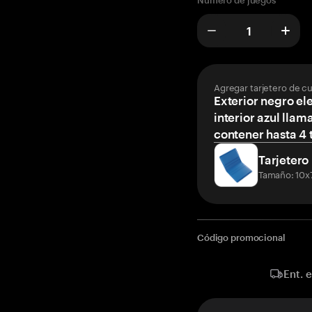
Número de juegos
Agregar tarjetero de c
Exterior negro el
interior azul llam
contener hasta 4 t
Tarjetero
Tamaño: 10x
Código promocional
Ent. 