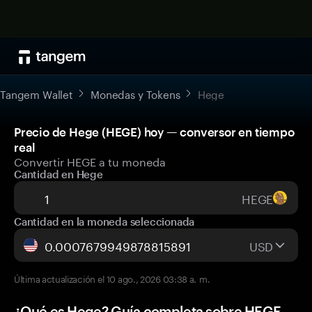
Tangem Wallet
Monedas y Tokens
Hege
Precio de Hege (HEGE) hoy — conversor en tiempo
real
Convertir HEGE a tu moneda
Cantidad en Hege
HEGE
Cantidad en la moneda seleccionada
USD
Última actualización el 10 ago., 2026 03:38 a. m.
¿Qué es Hege? Guía completa sobre HEGE