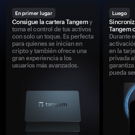
En primer lugar
Luego
Consigue la cartera Tangem
y
Sincroniza
toma el control de tus activos
Tangem c
con solo un toque. Es perfecta
Durante e
para quienes se inician en
activació
cripto y también ofrece una
en la tar
gran experiencia a los
privada a
usuarios más avanzados.
garantiza 
pueda se