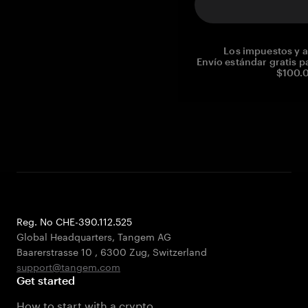
Los impuestos y a
Envío estándar gratis p
$100.0
Reg. No CHE-390.112.525
Global Headquarters, Tangem AG
Baarerstrasse 10
,
6300 Zug
,
Switzerland
support@tangem.com
Get started
How to start with a crypto