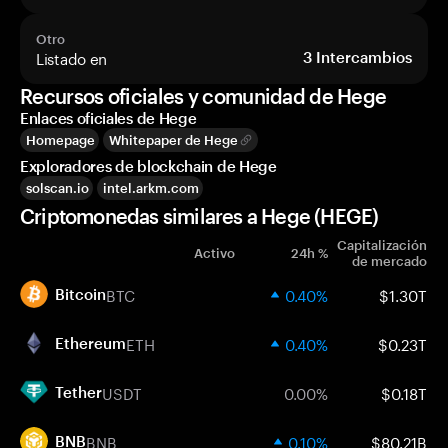
Otro
Listado en
3
Intercambios
Recursos oficiales y comunidad de Hege
Enlaces oficiales de Hege
Homepage
Whitepaper de Hege
Exploradores de blockchain de Hege
solscan.io
intel.arkm.com
Criptomonedas similares a Hege (HEGE)
Capitalización
Activo
24h %
de mercado
BTC
0.40%
$1.30T
Bitcoin
ETH
0.40%
$0.23T
Ethereum
USDT
0.00%
$0.18T
Tether
BNB
0.10%
$80.21B
BNB