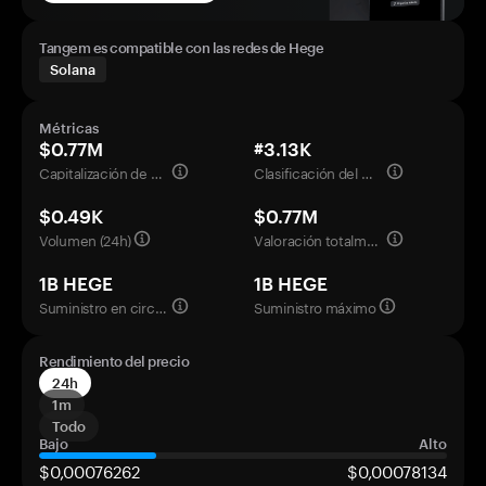
Tangem es compatible con las redes de Hege
Solana
Métricas
$0.77M
#3.13K
Capitalización de mercado
Clasificación del mercado
$0.49K
$0.77M
Volumen (24h)
Valoración totalmente diluida
1B HEGE
1B HEGE
Suministro en circulación
Suministro máximo
Rendimiento del precio
24h
1m
Todo
Bajo
Alto
$0,00076262
$0,00078134