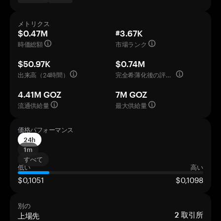
メトリクス
$0.47M
#3.67K
時価総額
市場ランク
$50.97K
$0.74M
出来高（24時間）
完全希薄化後の評価額
4.41M GOZ
7M GOZ
流通供給量
最大供給量
価格パフォーマンス
24h
1m
すべて
低い
高い
$0,1051
$0,1098
別の
上場先
2
取引所