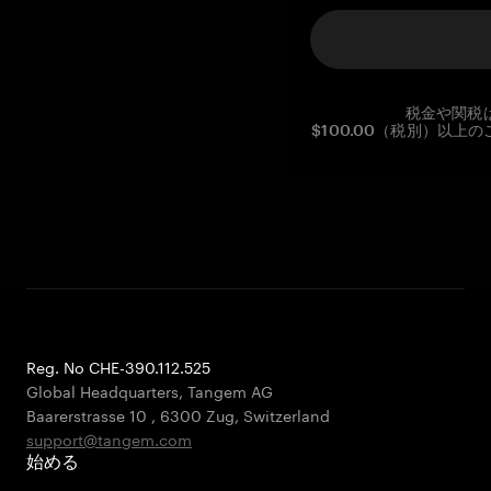
税金や関税
$100.00（税別）以
Reg. No CHE-390.112.525
Global Headquarters, Tangem AG
Baarerstrasse 10
,
6300 Zug
,
Switzerland
support@tangem.com
始める