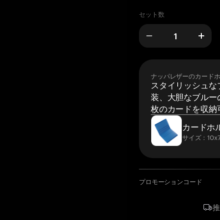
セット数
ナッパレザーのカード
スタイリッシュな
装、大胆なブルーの
枚のカードを収納
カードホ
サイズ：10x7
プロモーションコード