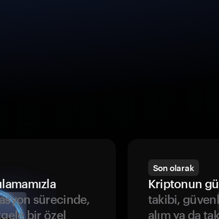
Son olarak
ulamamızla
Kriptonun gü
asyon sürecinde,
takibi, güven
gele bir özel
alım ya da ta