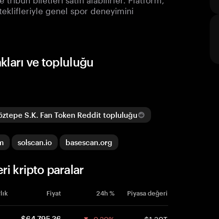
eklifleriyle genel spor deneyimini
kları ve topluluğu
ztepe S.K. Fan Token Reddit topluluğu
om
solscan.io
basescan.org
i kripto paralar
lık
Fiyat
24h %
Piyasa değeri
-0.20%
$1.30T
$64,795.36