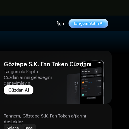
ş yap
Tr
Tangem Satın Al
Göztepe S.K. Fan Token Cüzdanı
Tangem ile Kripto
Cüzdanlarının geleceğini
deneyimleyin
Cüzdan Al
Tangem, Göztepe S.K. Fan Token ağlarını
destekler
Solana
Base