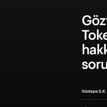
Göz
Tok
hakk
soru
Göztepe S.K. 