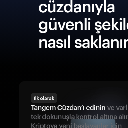
cüzdanıyla
güvenli şeki
nasıl saklanı
İlk olarak
Tangem Cüzdan’ı edinin
ve varl
tek dokunuşla kontrol altına alı
Kriptoya yeni başlayanlar için