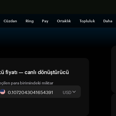
Şimdi alışveri
Cüzdan
Ring
Pay
Ortaklık
Topluluk
Daha
 fiyatı — canlı dönüştürücü
eçilen para birimindeki miktar
USD