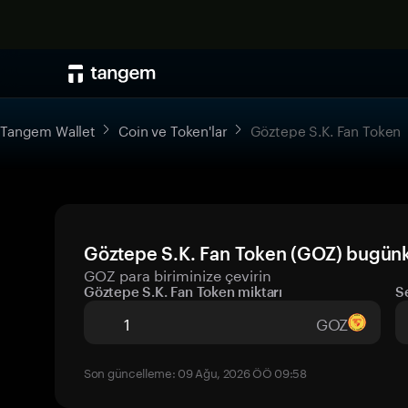
Tangem Wallet
Coin ve Token'lar
Göztepe S.K. Fan Token
Göztepe S.K. Fan Token (GOZ) bugünkü
GOZ para biriminize çevirin
Göztepe S.K. Fan Token miktarı
S
GOZ
Son güncelleme: 09 Ağu, 2026 ÖÖ 09:58