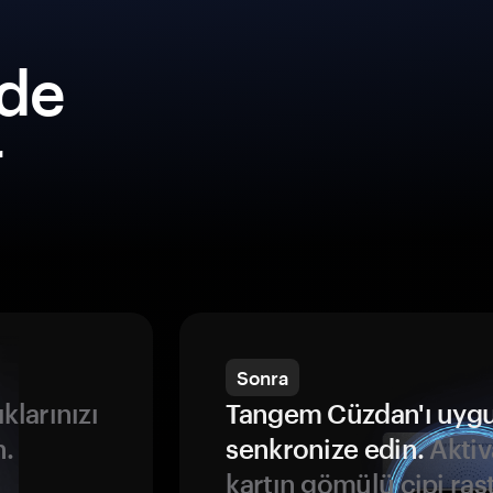
lde
r
Sonra
ıklarınızı
Tangem Cüzdan'ı uyg
n.
senkronize edin.
Aktiv
kartın gömülü çipi rast