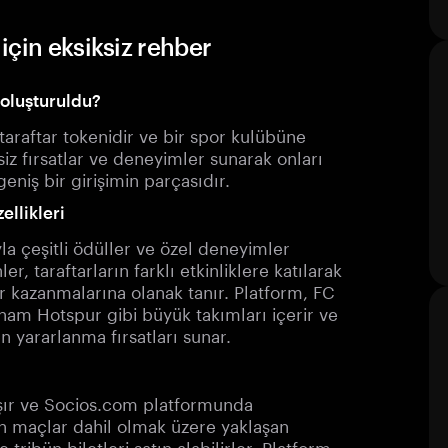
için eksiksiz rehber
 oluşturuldu?
araftar tokenidir ve bir spor kulübüne
ersiz fırsatlar ve deneyimler sunarak onları
niş bir girişimin parçasıdır.
ellikleri
yla çeşitli ödüller ve özel deneyimler
r, taraftarların farklı etkinliklere katılarak
r kazanmalarına olanak tanır. Platform, FC
am Hotspur gibi büyük takımları içerir ve
 yararlanma fırsatları sunar.
ışır ve Socios.com platformunda
an maçlar dahil olmak üzere yaklaşan
e tribün biletleri satın alabilirler. Platform,