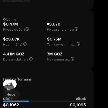
Ölçümler
$0.47M
#3.67K
Piyasa değeri
Piyasa sıralaması
$23.87K
$0.75M
Hacim (24s)
Tam seyreltilmiş değerleme
4.41M GOZ
7M GOZ
Dolaşımdaki arz
Maksimum arz
Fiyat performansı
24h
1m
Hepsi
Düşük
Yüksek
$0,1062
$0,1095