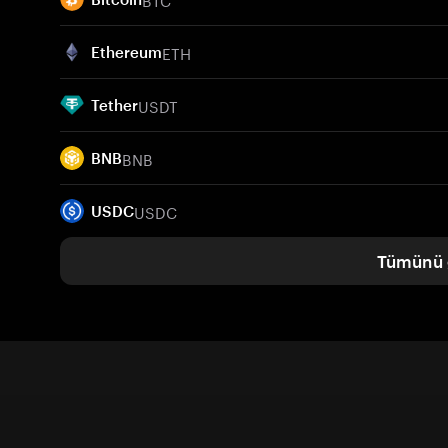
ETH
Ethereum
USDT
Tether
BNB
BNB
USDC
USDC
Tümünü 