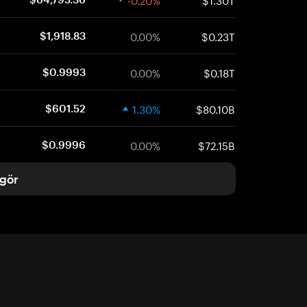
0.00%
$0.23T
$1,918.83
0.00%
$0.18T
$0.9993
1.30%
$80.10B
$601.52
0.00%
$72.15B
$0.9996
gör