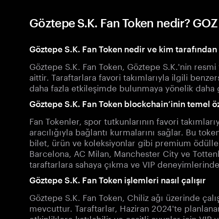
Göztepe S.K. Fan Token nedir? GOZ 
Göztepe S.K. Fan Token nedir ve kim tarafından
Göztepe S.K. Fan Token, Göztepe S.K.'nin resmi t
aittir. Taraftarlara favori takımlarıyla ilgili benz
daha fazla etkileşimde bulunmaya yönelik daha ge
Göztepe S.K. Fan Token blockchain’inin temel öz
Fan Tokenler, spor tutkunlarının favori takımları
aracılığıyla bağlantı kurmalarını sağlar. Bu tokenle
bilet, ürün ve koleksiyonlar gibi premium ödülle
Barcelona, AC Milan, Manchester City ve Tottenh
taraftarlara sahaya çıkma ve VIP deneyimlerinden
Göztepe S.K. Fan Token işlemleri nasıl çalışır
Göztepe S.K. Fan Token, Chiliz ağı üzerinde çal
mevcuttur. Taraftarlar, Haziran 2024'te planlan
etkinliklere katılabilir ve çeşitli oyunlar için VIP v