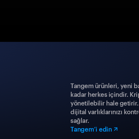
Tangem ürünleri, yeni b
kadar herkes içindir. Kr
yönetilebilir hale getiri
dijital varlıklarınızı ko
sağlar.
Tangem’i edin