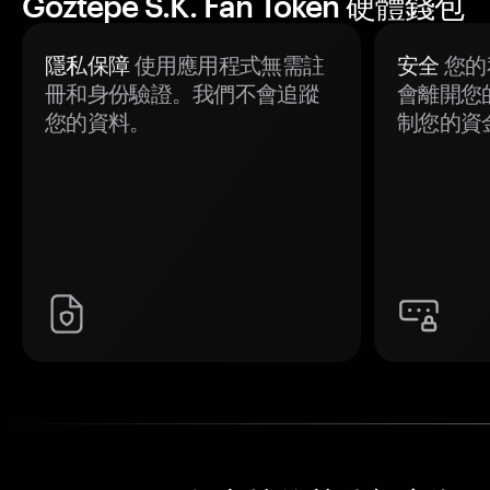
Göztepe S.K. Fan Token 硬體錢包
隱私保障
使用應用程式無需註
安全
您的
冊和身份驗證。我們不會追蹤
會離開您
您的資料。
制您的資