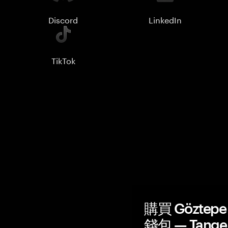
Discord
LinkedIn
TikTok
購買 Göztepe 
錢包 — Tang