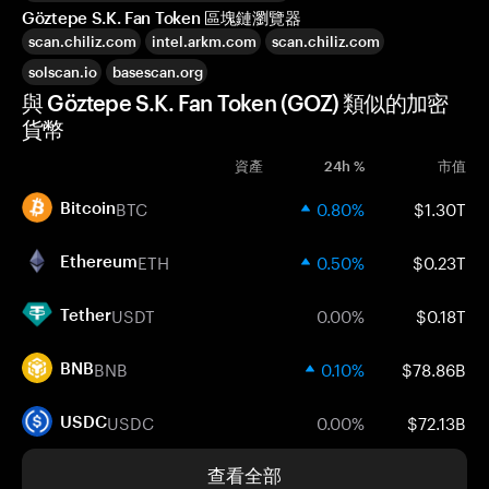
Göztepe S.K. Fan Token 區塊鏈瀏覽器
scan.chiliz.com
intel.arkm.com
scan.chiliz.com
solscan.io
basescan.org
與 Göztepe S.K. Fan Token (GOZ) 類似的加密
貨幣
資產
24h %
市值
BTC
0.80%
$1.30T
Bitcoin
ETH
0.50%
$0.23T
Ethereum
USDT
0.00%
$0.18T
Tether
BNB
0.10%
$78.86B
BNB
USDC
0.00%
$72.13B
USDC
查看全部