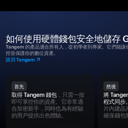
如何使用硬體錢包安全地儲存 Göztep
Tangem 的產品適合所有人，從初學者到專家。它們能讓
控並保護你的數位資產。
購買 Tangem
首先
然後
取得 Tangem 錢包
，只需一按
將 Tan
即可掌控你的資產。它非常適
程式同步
合加密新手，同時也為有經驗
片內建晶
的用戶提供出色體驗。
確保錢包