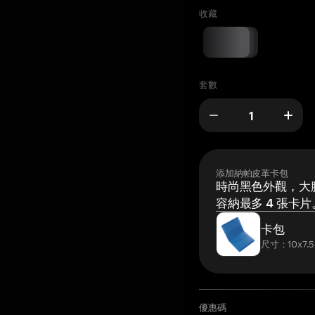
收藏
套數
添加納帕皮革卡包
時尚黑色外觀，大膽
容納最多 4 張卡片
卡包
尺寸：10x7.5
優惠碼