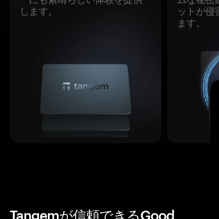
します。
ットが侵
ます。
Tangemが信頼できるGood