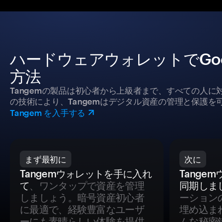
ハードウェアウォレットでGood
方法
Tangemの製品は初心者から上級者まで、すべての人
の技術により、Tangemはデジタル資産の管理と保護を
Tangem を入手する
まず最初に
次に
Tangemウォレットを手に入れ
Tange
て
、ワンタップで資産を管理
同期しま
しましょう。暗号資産初心者
ーション
に最適で、経験豊富なユーザ
埋め込ま
ーにも素晴らしい体験を提供
ムな秘密