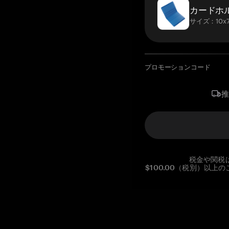
カードホ
サイズ：10x7
プロモーションコード
税金や関税
$100.00（税別）以