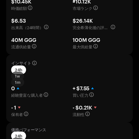
$10.45K
#10.12K
時価総額
市場ランク
$6.53
$26.14K
出来高（24時間）
完全希薄化後の評価額
40M GGG
100M GGG
流通供給量
最大供給量
インサイト
24h
1w
1m
0
+ $7.55
経験豊富な購入者
買い圧力
- 1
- $0.21K
保有者
流動性
価格パフォーマンス
24h