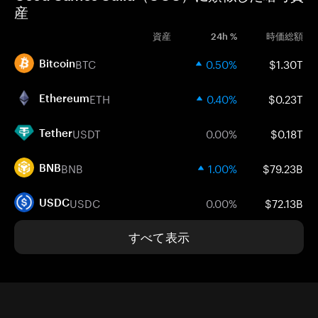
産
資産
24h %
時価総額
BTC
0.50%
$1.30T
Bitcoin
ETH
0.40%
$0.23T
Ethereum
USDT
0.00%
$0.18T
Tether
BNB
1.00%
$79.23B
BNB
USDC
0.00%
$72.13B
USDC
すべて表示