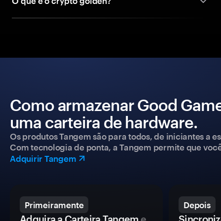
O que é o crypto golden?
Como armazenar Good Games
uma carteira de hardware.
Os produtos Tangem são para todos, de iniciantes a esp
Com tecnologia de ponta, a Tangem permite que você co
Adquirir Tangem
Primeiramente
Depois
Adquira a Carteira Tangem
e
Sincroniz