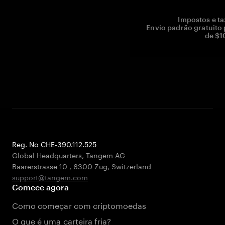
Impostos e ta
Envio padrão gratuito
de $1
Reg. No CHE-390.112.525
Global Headquarters, Tangem AG
Baarerstrasse 10
,
6300 Zug
,
Switzerland
support@tangem.com
Comece agora
Como começar com criptomoedas
O que é uma carteira fria?