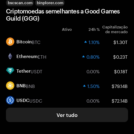
bscscan.com
binplorer.com
Criptomoedas semelhantes a Good Games
Guild (GGG)
Capitalização
Ativo
24h %
de mercado
BTC
1.10%
$1.30T
Bitcoin
ETH
0.80%
$0.23T
Ethereum
USDT
0.00%
$0.18T
Tether
BNB
1.50%
$79.14B
BNB
USDC
0.00%
$72.14B
USDC
Ver tudo