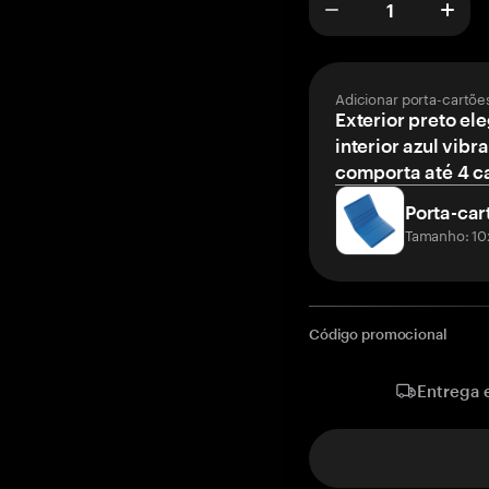
Adicionar porta-cartõe
Exterior preto el
interior azul vibr
comporta até 4 c
Porta-car
Tamanho: 10
Código promocional
Entrega 