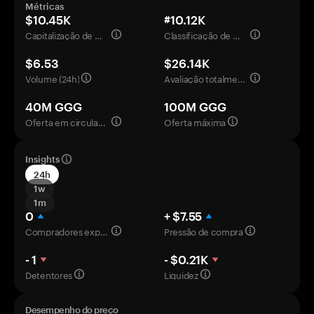
Métricas
$10.45K
#10.12K
Capitalização de mercado
Classificação de mercado
$6.53
$26.14K
Volume (24h)
Avaliação totalmente diluída
40M GGG
100M GGG
Oferta em circulação
Oferta máxima
Insights
24h
1w
1m
0
+ $7.55
Compradores experientes
Pressão de compra
- 1
- $0.21K
Detentores
Liquidez
Desempenho do preço