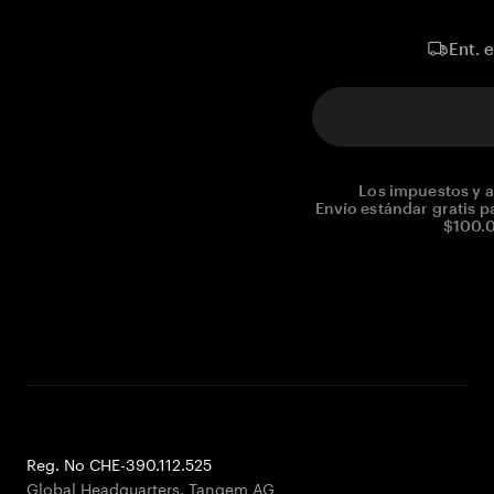
Ent. 
Los impuestos y a
Envío estándar gratis p
$100.0
Reg. No CHE-390.112.525
Global Headquarters, Tangem AG