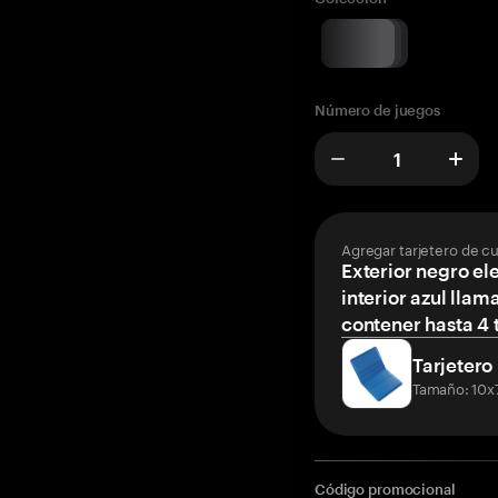
Número de juegos
Agregar tarjetero de c
Exterior negro el
interior azul llam
contener hasta 4 t
Tarjetero
Tamaño: 10x
Código promocional