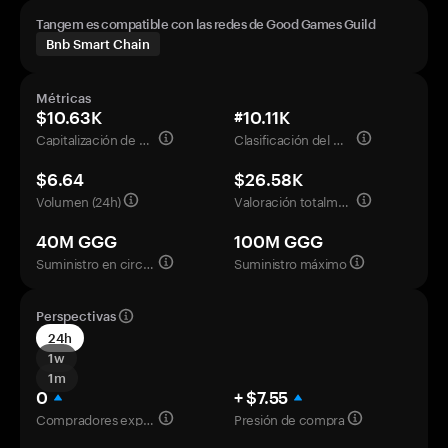
Tangem es compatible con las redes de Good Games Guild
Bnb Smart Chain
Métricas
$10.63K
#10.11K
Capitalización de mercado
Clasificación del mercado
$6.64
$26.58K
Volumen (24h)
Valoración totalmente diluida
40M GGG
100M GGG
Suministro en circulación
Suministro máximo
Perspectivas
24h
1w
1m
0
+ $7.55
Compradores experimentados
Presión de compra