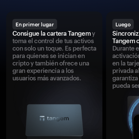
En primer lugar
Luego
Consigue la cartera Tangem
y
Sincroniza
toma el control de tus activos
Tangem c
con solo un toque. Es perfecta
Durante e
para quienes se inician en
activació
cripto y también ofrece una
en la tar
gran experiencia a los
privada a
usuarios más avanzados.
garantiza 
pueda se