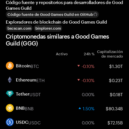
Código fuente y repositorios para desarrolladores de Good
Games Guild
Código fuente de Good Games Guild en GitHub
Exploradores de blockchain de Good Games Guild
bscscan.com
binplorer.com
Criptomonedas similares a Good Games
Guild (GGG)
Capitalización
Activo
24h %
de mercado
BTC
-0.10%
$1.30T
Bitcoin
ETH
-0.10%
$0.23T
Ethereum
USDT
0.00%
$0.18T
Tether
BNB
1.50%
$80.34B
BNB
USDC
0.00%
$72.15B
USDC