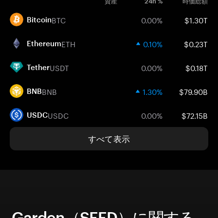
資産
24h %
時価総額
BTC
0.00%
$1.30T
Bitcoin
ETH
0.10%
$0.23T
Ethereum
USDT
0.00%
$0.18T
Tether
BNB
1.30%
$79.90B
BNB
USDC
0.00%
$72.15B
USDC
すべて表示
Garden（SEED）に関する