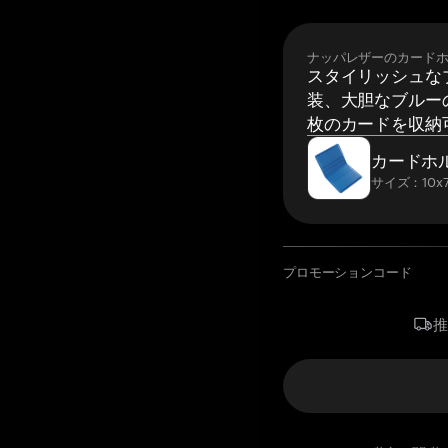
ナッパレザーのカード
スタイリッシュな
装、大胆なブルーの
枚のカードを収納
カードホ
サイズ：10x7
プロモーションコード