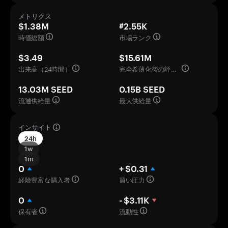
メトリクス
$1.38M
#2.55K
時価総額
市場ランク
$3.49
$15.61M
出来高（24時間）
完全希薄化後の評価額
13.03M SEED
0.15B SEED
流通供給量
最大供給量
インサイト
24h
1w
1m
0
+ $0.31
経験豊富な購入者
買い圧力
0
- $3.11K
保有者
流動性