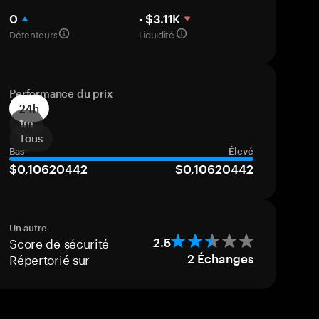
0
- $3.11K
Détenteurs
Liquidité
Performance du prix
24h
1m
Tous
Bas
Élevé
$0,10620442
$0,10620442
Un autre
Score de sécurité
2.5
Répertorié sur
2
Échanges