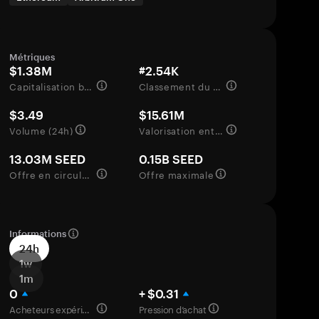
Métriques
$1.38M
#2.54K
Capitalisation boursière
Classement du marché
$3.49
$15.61M
Volume (24h)
Valorisation entièrement diluée
13.03M SEED
0.15B SEED
Offre en circulation
Offre maximale
Informations
24h
1w
1m
0
+ $0.31
Acheteurs expérimentés
Pression d’achat