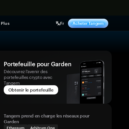
ntenant
Plus
Fr
Acheter Tangem
Portefeuille pour Garden
Découvrez l'avenir des
portefeuilles crypto avec
Tangem
Obtenir le portefeuille
Tangem prend en charge les réseaux pour
Garden
Ethereum
Arbitrum One