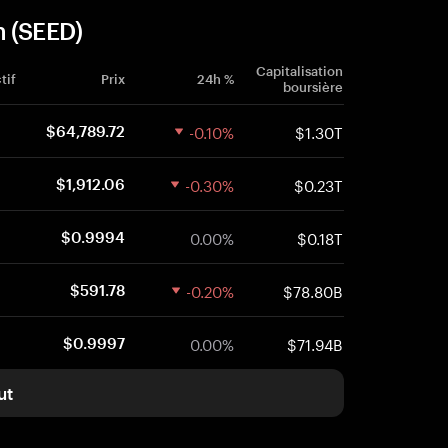
n (SEED)
Capitalisation
tif
Prix
24h %
boursière
-0.10%
$1.30T
$64,789.72
-0.30%
$0.23T
$1,912.06
0.00%
$0.18T
$0.9994
-0.20%
$78.80B
$591.78
0.00%
$71.94B
$0.9997
ut