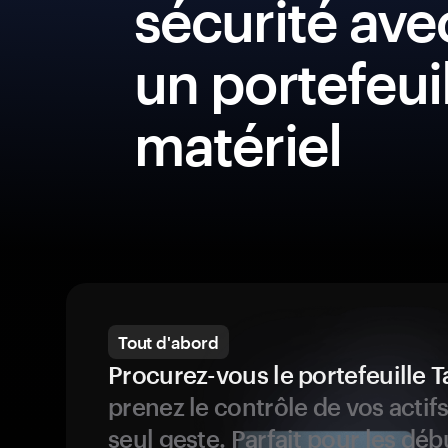
sécurité ave
un portefeui
matériel
Tout d'abord
Procurez-vous le portefeuille
prenez le contrôle de vos actif
seul geste. Parfait pour les dé