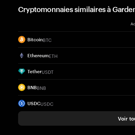
Cryptomonnaies similaires à Garde
Ac
BTC
Bitcoin
ETH
Ethereum
USDT
Tether
BNB
BNB
USDC
USDC
Voir to