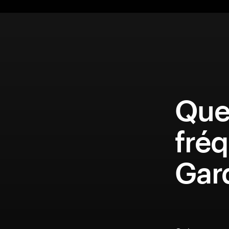
Que
fréq
Gar