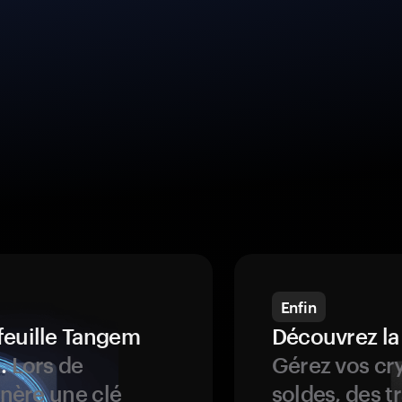
Enfin
feuille Tangem
Découvrez la
.
Lors de
Gérez vos cry
énère une clé
soldes, des t