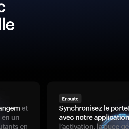
c
lle
Ensuite
 Tangem
et
Synchronisez le porte
s en un
avec notre application
butants en
l’activation, la puce g