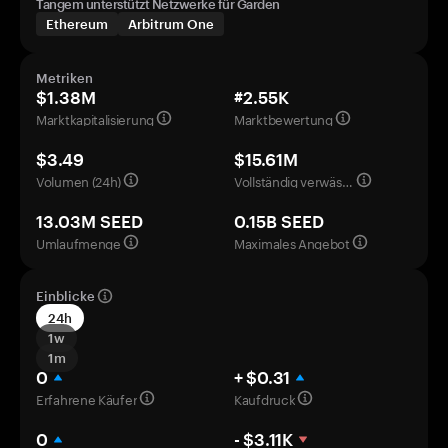
Tangem unterstützt Netzwerke für Garden
Ethereum
Arbitrum One
Metriken
$1.38M
#2.55K
Marktkapitalisierung
Marktbewertung
$3.49
$15.61M
Volumen (24h)
Vollständig verwässerte Bewertung
13.03M SEED
0.15B SEED
Umlaufmenge
Maximales Angebot
Einblicke
24h
1w
1m
0
+ $0.31
Erfahrene Käufer
Kaufdruck
0
- $3.11K