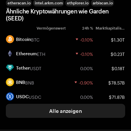
etherscan.io
intel.arkm.com
ethplorer.io
arbiscan.io
Ähnliche Kryptowährungen wie Garden
(SEED)
Vermögenswert
24h %
Marktkapitalisierung
BTC
-0.10%
$1.30T
Bitcoin
ETH
-0.10%
$0.23T
Ethereum
USDT
0.00%
$0.18T
Tether
BNB
-0.90%
$78.57B
BNB
USDC
0.00%
$71.87B
USDC
Alle anzeigen