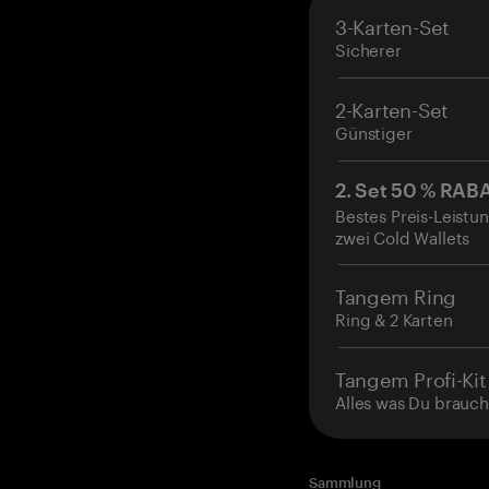
3-Karten-Set
Sicherer
2-Karten-Set
Günstiger
2. Set 50 % RAB
Bestes Preis-Leistun
zwei Cold Wallets
Tangem Ring
Ring & 2 Karten
Tangem Profi-Kit
Alles was Du brauch
Sammlung