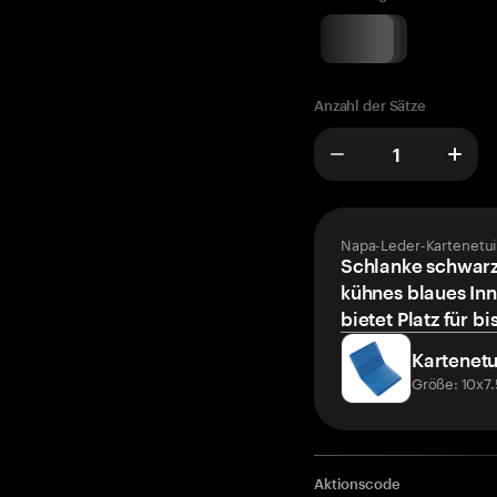
Anzahl der Sätze
Napa-Leder-Kartenetui
Schlanke schwarz
kühnes blaues Inn
bietet Platz für bi
Kartenetu
Größe: 10x7
Aktionscode