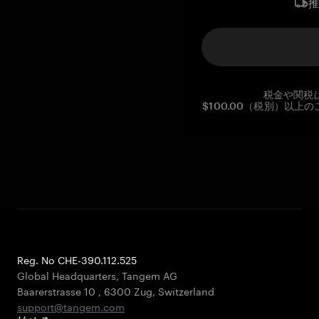
税金や関税
$100.00（税別）以
Reg. No CHE-390.112.525
Global Headquarters, Tangem AG
Baarerstrasse 10
,
6300 Zug
,
Switzerland
support@tangem.com