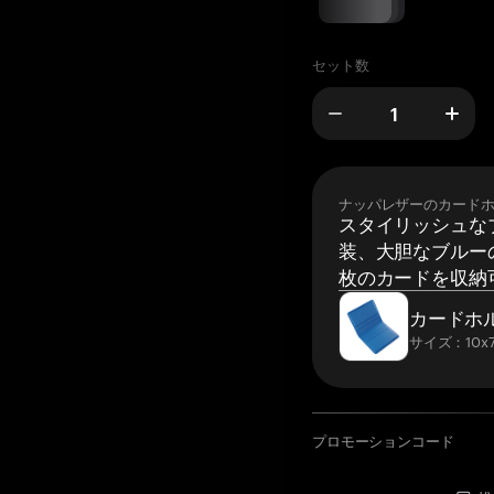
セット数
ナッパレザーのカード
スタイリッシュな
装、大胆なブルーの
枚のカードを収納
カードホ
サイズ：10x7
プロモーションコード