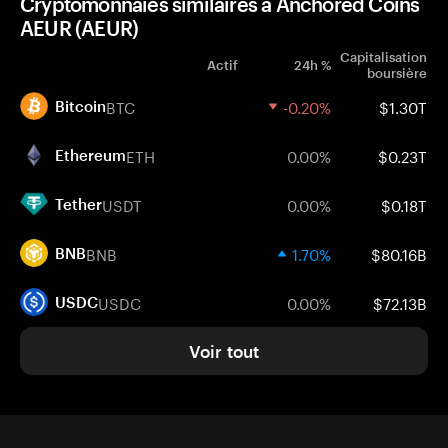
Cryptomonnaies similaires à Anchored Coins
AEUR (AEUR)
Capitalisation
Actif
24h %
boursière
BTC
-0.20%
$1.30T
Bitcoin
ETH
0.00%
$0.23T
Ethereum
USDT
0.00%
$0.18T
Tether
BNB
1.70%
$80.16B
BNB
USDC
0.00%
$72.13B
USDC
Voir tout