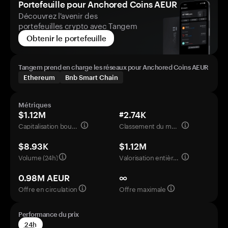
Portefeuille pour Anchored Coins AEUR
Découvrez l'avenir des
portefeuilles crypto avec Tangem
Obtenir le portefeuille
Tangem prend en charge les réseaux pour Anchored Coins AEUR
Ethereum
Bnb Smart Chain
Métriques
$1.12M
#2.74K
Capitalisation boursière
Classement du marché
$8.93K
$1.12M
Volume (24h)
Valorisation entièrement diluée
0.98M AEUR
∞
Offre en circulation
Offre maximale
Performance du prix
24h