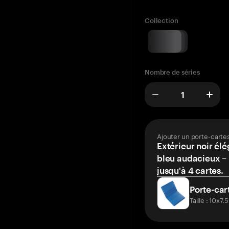
Collection
Nombre de séries
Ajouter un porte-carte
Extérieur noir élé
bleu audacieux – 
jusqu'à 4 cartes.
Porte-car
Taille : 10x7