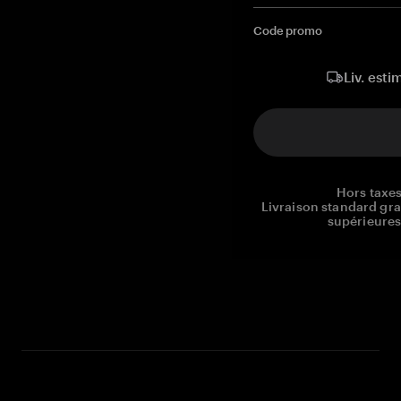
Code promo
Liv. esti
Hors taxes
Livraison standard gr
supérieures