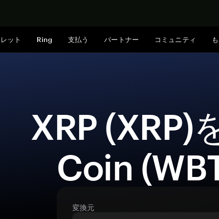
今すぐ購入
ォレット
Ring
支払う
パートナー
コミュニティ
も
 XRP (XRP)をWhiteBIT 
Coin (W
変換元