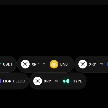
USDT
XRP
BNB
XRP
FIGR_HELOC
XRP
HYPE