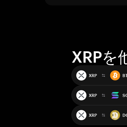
XRP
XRP
B
XRP
S
XRP
D