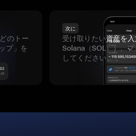
次に
などのトー
受け取りたい
資産を入
ップ」を
Solana（SOL））
してください。