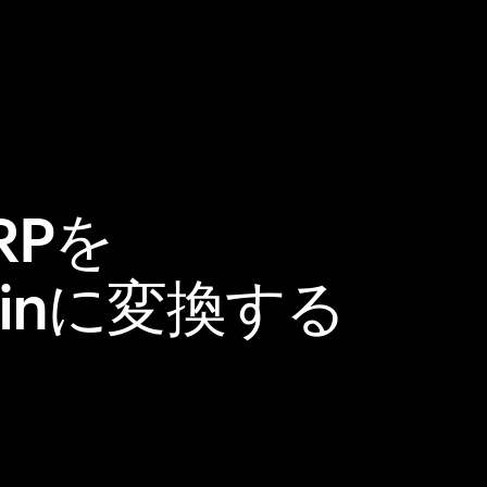
RPを
 Coinに変換する