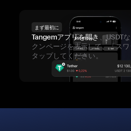
まず最初に
Tangemアプリを開き
、USDT
クンページを表示して、「スワ
タップしてください。