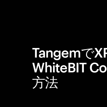
TangemでX
WhiteBIT
方法