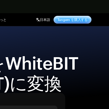
っと
日本語
Tangem を購入する
BT)に変換 