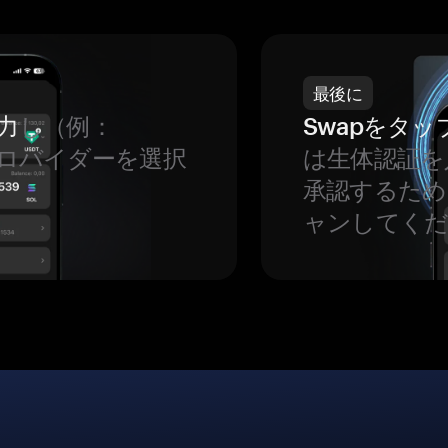
最後に
力
し（例：
Swapをタッ
、プロバイダーを選択
は生体認証を
承認するため
ャンしてくだ