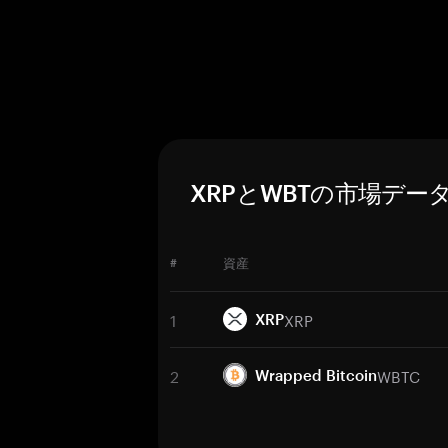
XRPとWBTの市場デー
#
資産
1
XRP
XRP
2
WBTC
Wrapped Bitcoin