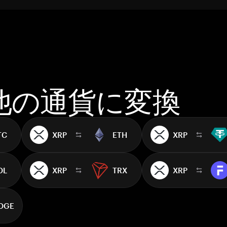
を他の通貨に変換
TC
XRP
ETH
XRP
OL
XRP
TRX
XRP
OGE