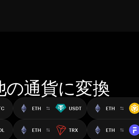
を他の通貨に変換
TC
ETH
USDT
ETH
OL
ETH
TRX
ETH