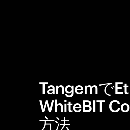
TangemでE
WhiteBIT
方法