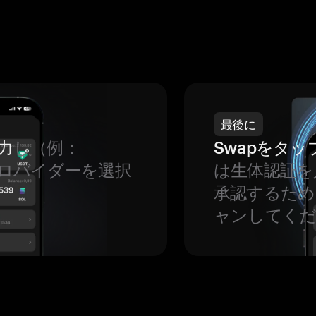
最後に
力
し（例：
Swapをタッ
、プロバイダーを選択
は生体認証を
承認するため
ャンしてくだ