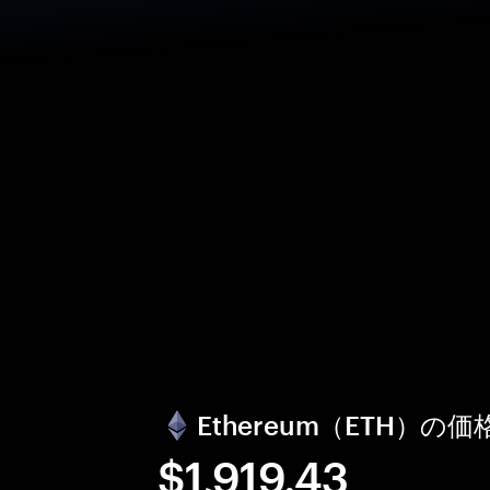
Ethereum（ETH）
$1,919.43