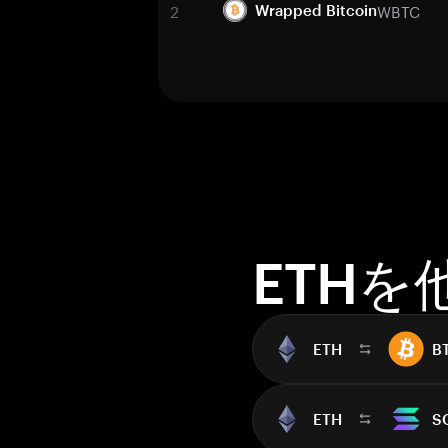
2
WBTC
Wrapped Bitcoin
ETH
ETH
B
ETH
S