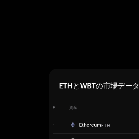
ETHとWBTの市場デー
#
資産
1
ETH
Ethereum