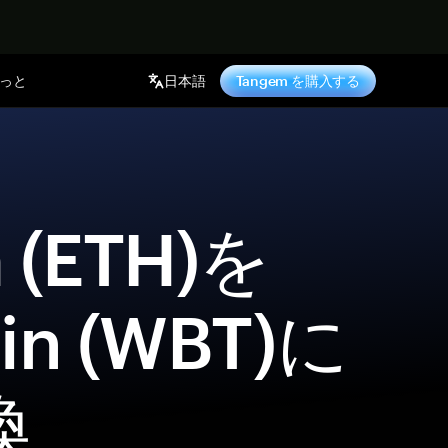
っと
日本語
Tangem を購入する
oin (WBT)に
 