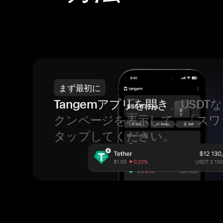
まず最初に
Tangemアプリを開き
、USDT
クンページを表示して、「スワ
タップしてください。