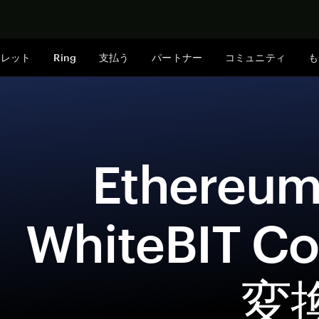
今すぐ購入
ォレット
Ring
支払う
パートナー
コミュニティ
も
 Ethereum (ETH)を
WhiteBIT C
変換