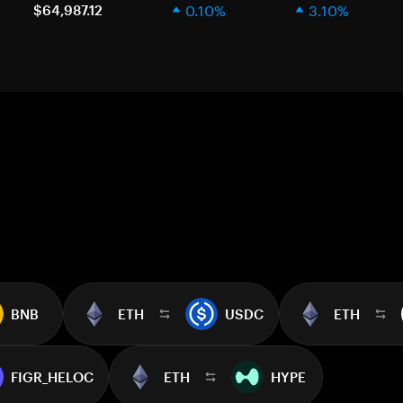
0.10%
3.10%
$64,987.12
BNB
ETH
USDC
ETH
FIGR_HELOC
ETH
HYPE