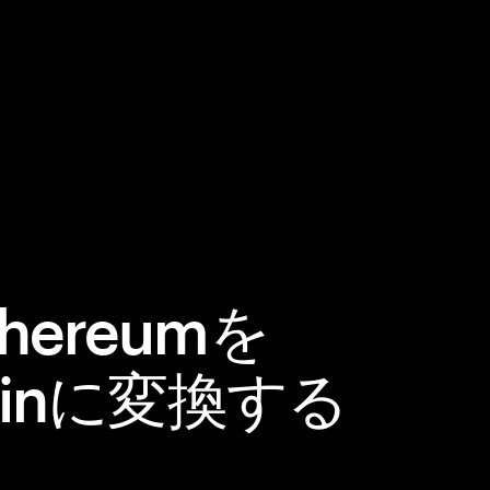
thereumを
 Coinに変換する