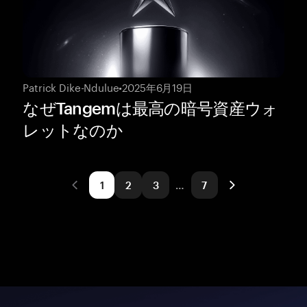
Patrick Dike-Ndulue
•
2025年6月19日
なぜTangemは最高の暗号資産ウォ
レットなのか
1
2
3
…
7