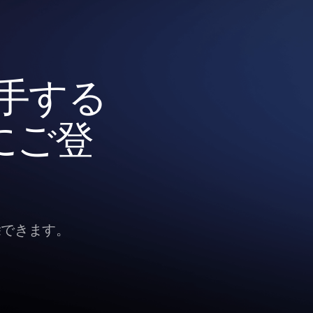
入手する
にご登
除できます。