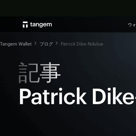
ウ
Tangem Wallet
ブログ
Patrick Dike-Ndulue
記事
Patrick Dik