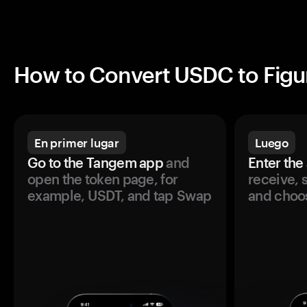
How to Convert USDC to Figu
En primer lugar
Luego
Go to the Tangem app
and
Enter the
open the token page, for
receive, 
example, USDT, and tap Swap
and choos