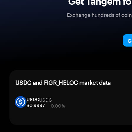
Get Tangem fo
Exchange hundreds of coins 
G
USDC and FIGR_HELOC market data
USDC
USDC
0.00%
$0.9997
1 week
30 days
Market cap