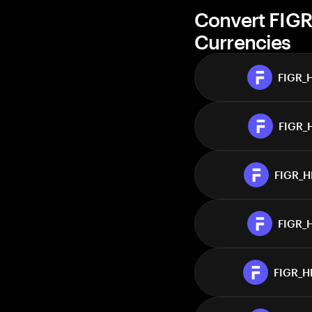
Convert FIG
Currencies
FIGR_
FIGR_
FIGR_
FIGR_
FIGR_H