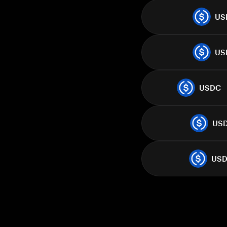
US
US
USDC
US
US