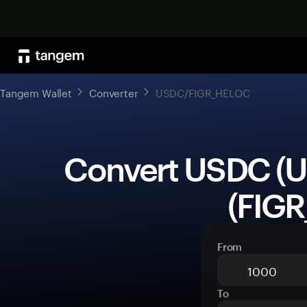
Tangem Wallet
Converter
USDC/FIGR_HELOC
 Convert USDC (USDC) to Figure Heloc 
(FIG
From
To