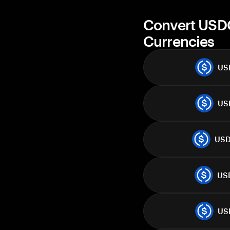
Convert USDC
Currencies
US
US
US
US
US