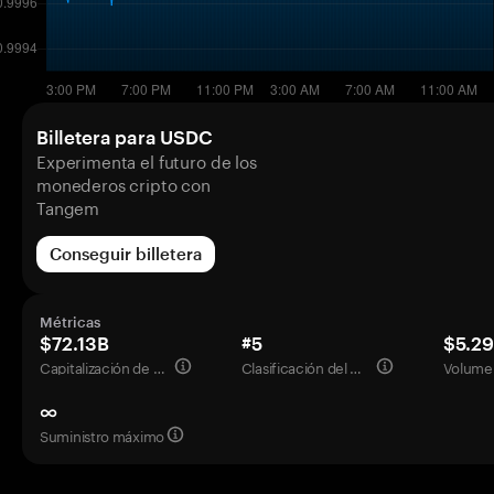
Billetera para USDC
Experimenta el futuro de los
monederos cripto con
Tangem
Conseguir billetera
Métricas
$72.13B
#5
$5.2
Capitalización de mercado
Clasificación del mercado
Volumen
∞
Suministro máximo