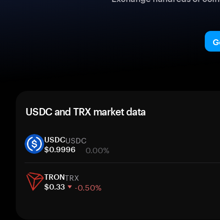
G
USDC and TRX market data
USDC
USDC
0.00%
$0.9996
1 week
TRX
30 days
TRON
-0.50%
Market cap
$0.33
1 week
30 days