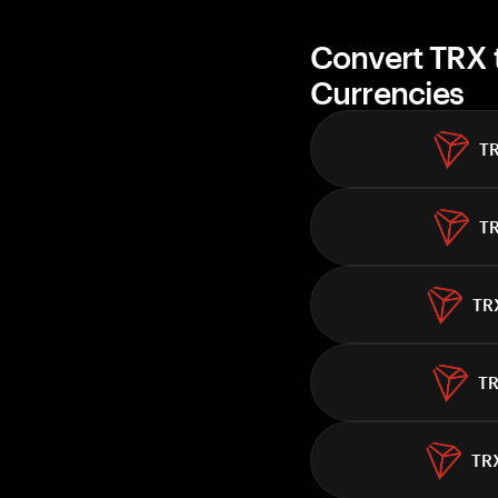
Convert TRX 
Currencies
T
T
TR
T
TR