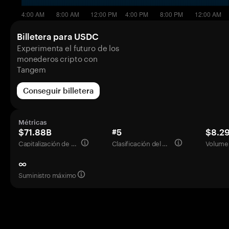
Billetera para USDC
Experimenta el futuro de los
monederos cripto con
Tangem
Conseguir billetera
Métricas
$71.88B
#5
$8.2
Capitalización de mercado
Clasificación del mercado
Volumen
∞
Suministro máximo