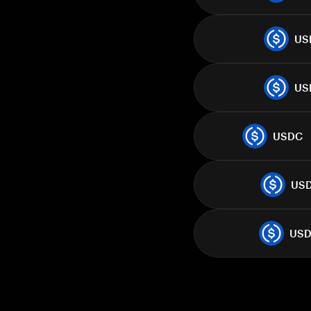
US
US
USDC
US
US