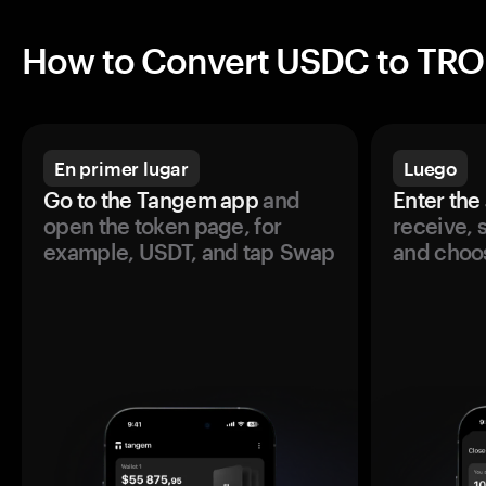
How to Convert USDC to TR
En primer lugar
Luego
Go to the Tangem app
and
Enter the
open the token page, for
receive, 
example, USDT, and tap Swap
and choos