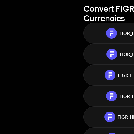
Convert FIG
Currencies
FIGR_
FIGR_
FIGR_
FIGR_
FIGR_H