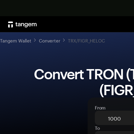
Tangem Wallet
Converter
TRX/FIGR_HELOC
 Convert TRON (TRX) to Figure Heloc 
(FIG
From
To