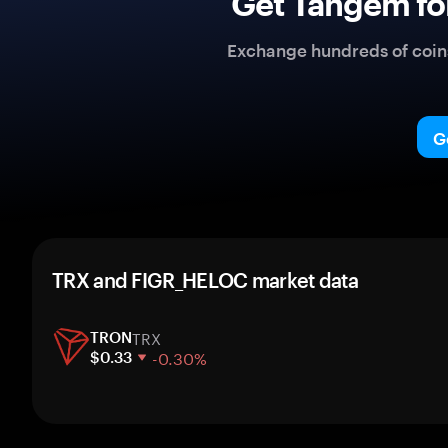
Get Tangem fo
Exchange hundreds of coins 
G
TRX and FIGR_HELOC market data
TRX
TRON
-0.30%
$0.33
1 week
30 days
Market cap