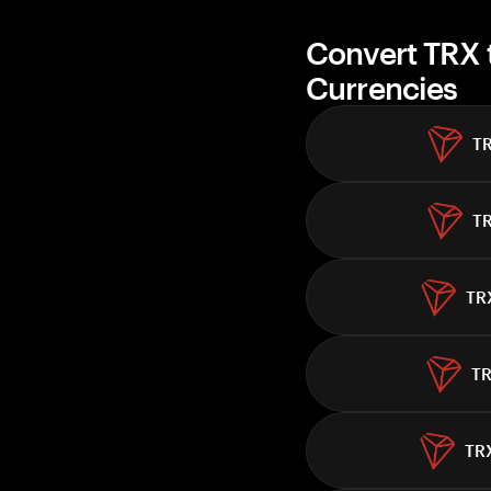
Convert TRX 
Currencies
T
T
TR
T
TR