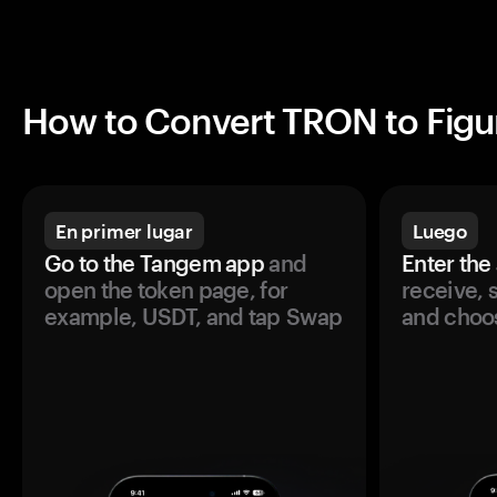
How to Convert TRON to Figu
En primer lugar
Luego
Go to the Tangem app
and
Enter the
open the token page, for
receive, 
example, USDT, and tap Swap
and choos