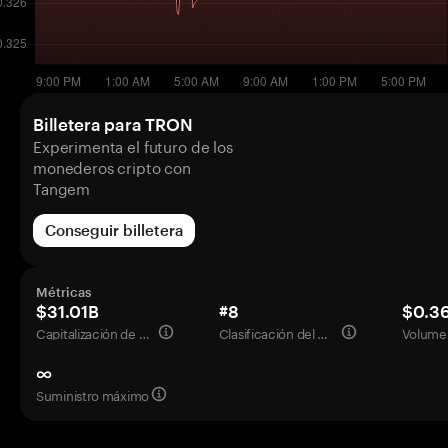
Billetera para TRON
Experimenta el futuro de los
monederos cripto con
Tangem
Conseguir billetera
Métricas
$31.01B
#8
$0.3
Capitalización de mercado
Clasificación del mercado
Volumen
∞
Suministro máximo