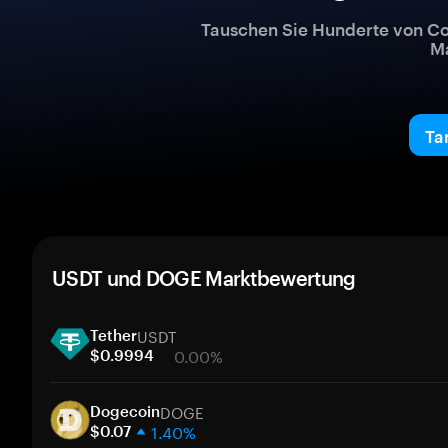
Tauschen Sie Hunderte von Co
Ma
Ta
USDT und DOGE Marktbewertung
USDT
Tether
0.00%
$0.9994
1 Woche
DOGE
30 Tage
Dogecoin
1.40%
Marktkapitalisierung
$0.07