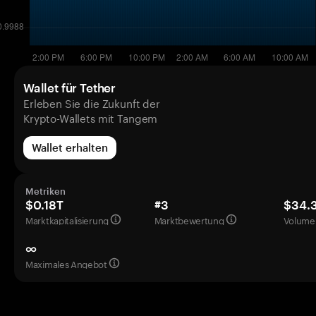
Wallet für Tether
Erleben Sie die Zukunft der
Krypto-Wallets mit Tangem
Wallet erhalten
Metriken
$0.18T
#3
$34.
Marktkapitalisierung
Marktbewertung
Volumen
∞
Maximales Angebot