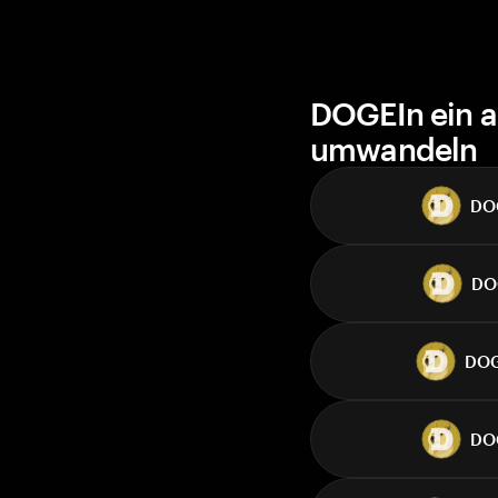
DOGEIn ein a
umwandeln
DO
DO
DO
DO