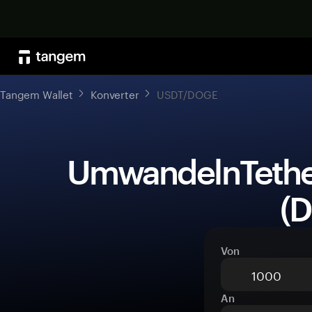
Tangem Wallet
Konverter
USDT/DOGE
 UmwandelnTether (USDT)zuDogecoin 
(
Von
An