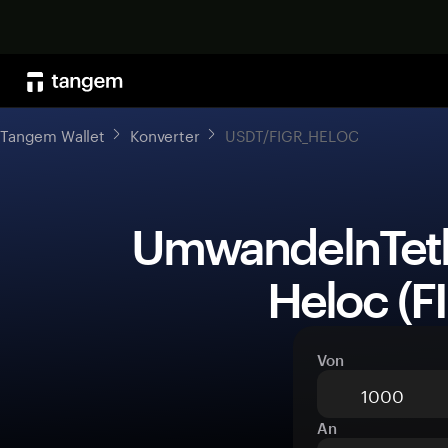
Tangem Wallet
Konverter
USDT/FIGR_HELOC
 UmwandelnTether (USDT)zuFigure 
Heloc (
Von
An