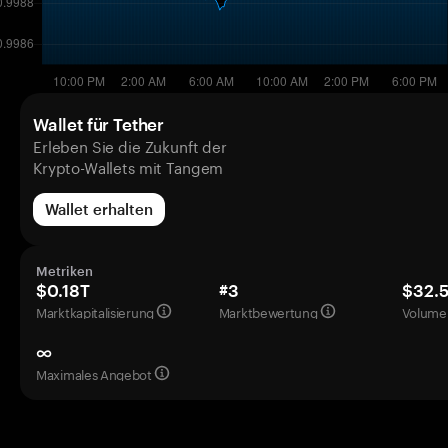
Wallet für Tether
Erleben Sie die Zukunft der
Krypto-Wallets mit Tangem
Wallet erhalten
Metriken
$0.18T
#3
$32.
Marktkapitalisierung
Marktbewertung
Volumen
∞
Maximales Angebot