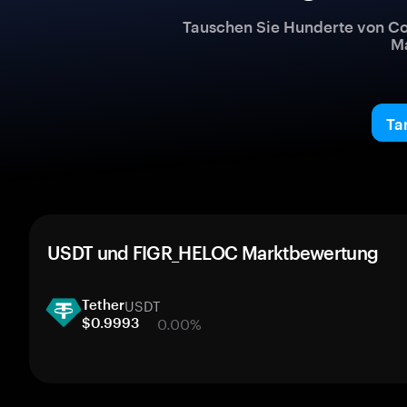
Tauschen Sie Hunderte von Co
Ma
Ta
USDT und FIGR_HELOC Marktbewertung
USDT
Tether
0.00%
$0.9993
1 Woche
30 Tage
Marktkapitalisierung