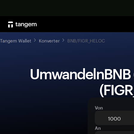
Tangem Wallet
Konverter
BNB/FIGR_HELOC
 UmwandelnBNB (BNB)zuFigure Heloc 
(FIG
Von
An