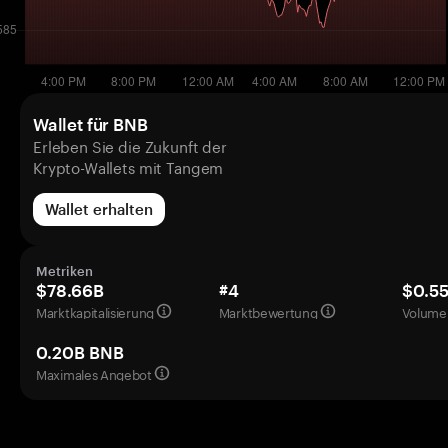
Wallet für BNB
Erleben Sie die Zukunft der
Krypto-Wallets mit Tangem
Wallet erhalten
Metriken
$78.66B
#4
$0.5
Marktkapitalisierung
Marktbewertung
Volumen
0.20B BNB
Maximales Angebot