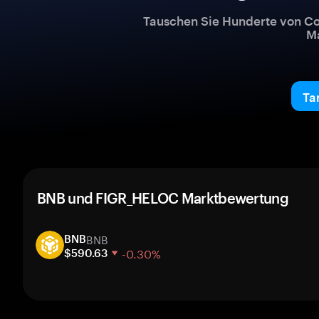
Tauschen Sie Hunderte von Co
Ma
Ta
BNB und FIGR_HELOC Marktbewertung
BNB
BNB
-0.30%
$590.63
1 Woche
30 Tage
Marktkapitalisierung