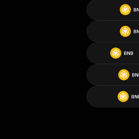
B
B
BNB
BN
BN