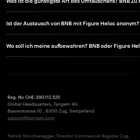
Was ist die günstigste Art des Umtauschens? BNB Zu 
Ist der Austausch von BNB mit Figure Heloc anonym?
Wo soll ich meine aufbewahren? BNB oder Figure He
Reg. No CHE-390.112.525
Global Headquarters, Tangem AG
Baarerstrasse 10
,
6300 Zug
,
Switzerland
support@tangem.com
Patrick Storchenegger, Director Commercial Register Zug,