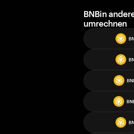
BNBin ander
umrechnen
B
B
BN
BN
B