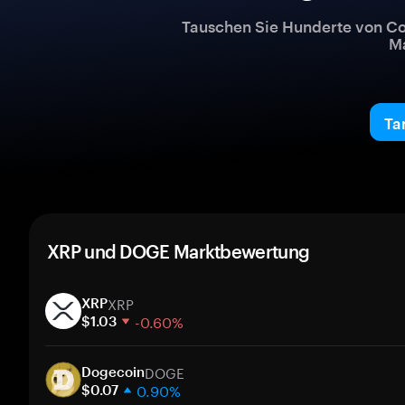
Tauschen Sie Hunderte von Co
Ma
Ta
XRP und DOGE Marktbewertung
XRP
XRP
-0.60%
$1.03
1 Woche
DOGE
30 Tage
Dogecoin
0.90%
Marktkapitalisierung
$0.07