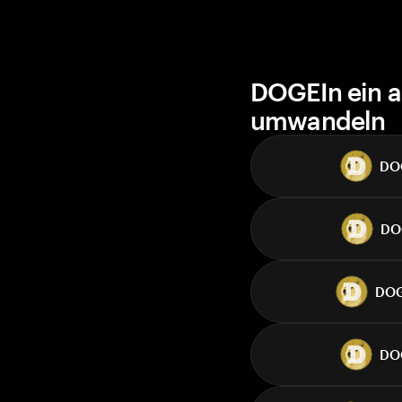
DOGEIn ein a
umwandeln
DO
DO
DO
DO