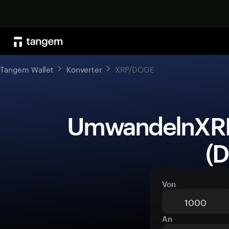
Tangem Wallet
Konverter
XRP/DOGE
 UmwandelnXRP (XRP)zuDogecoin 
(
Von
An