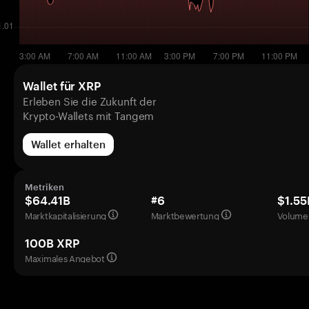
Wallet für XRP
Erleben Sie die Zukunft der
Krypto-Wallets mit Tangem
Wallet erhalten
Metriken
$64.41B
#6
$1.55
Marktkapitalisierung
Marktbewertung
Volumen
100B XRP
Maximales Angebot