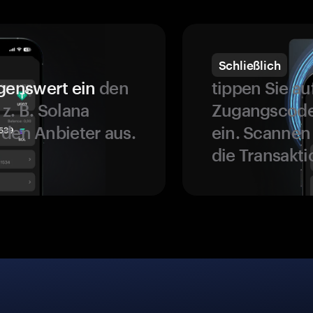
Schließlich
genswert ein
den
tippen Sie a
z. B. Solana
Zugangscode 
 den Anbieter aus.
ein. Scannen
die Transakti