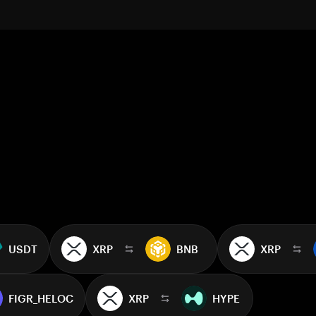
USDT
XRP
BNB
XRP
FIGR_HELOC
XRP
HYPE