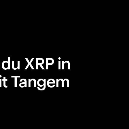
 du XRP in
it Tangem