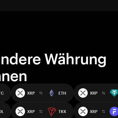
andere Währung
hnen
TC
XRP
ETH
XRP
OL
XRP
TRX
XRP