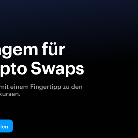
ngem für
ypto Swaps
mit einem Fingertipp zu den
kursen.
len