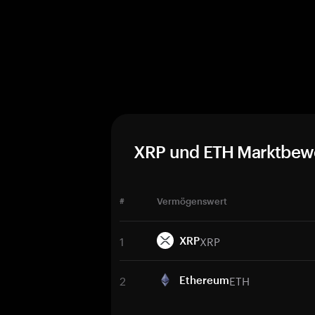
XRP und ETH Marktbew
#
Vermögenswert
1
XRP
XRP
2
ETH
Ethereum