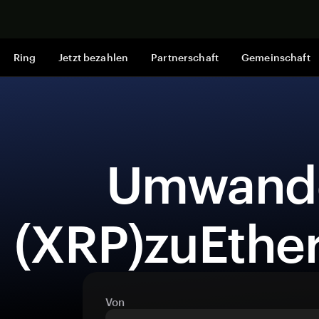
Jetzt shop
Ring
Jetzt bezahlen
Partnerschaft
Gemeinschaft
 UmwandelnXRP 
(XRP)zuEthe
Von