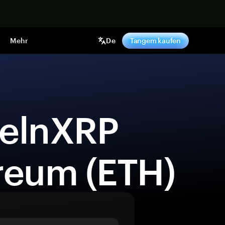
pen
Mehr
De
Tangem kaufen
reum (ETH) 