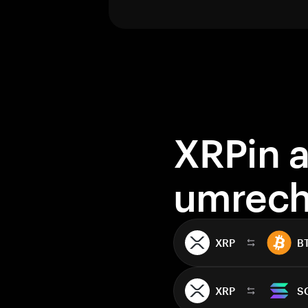
XRPin 
umrec
XRP
B
XRP
S