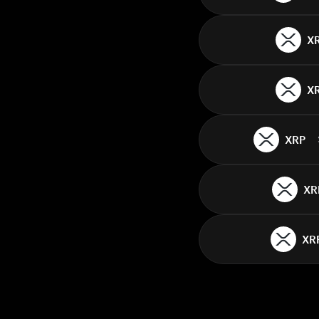
X
X
XRP
XR
XR