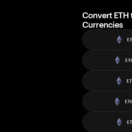
Convert ETH 
Currencies
E
ET
E
ET
E