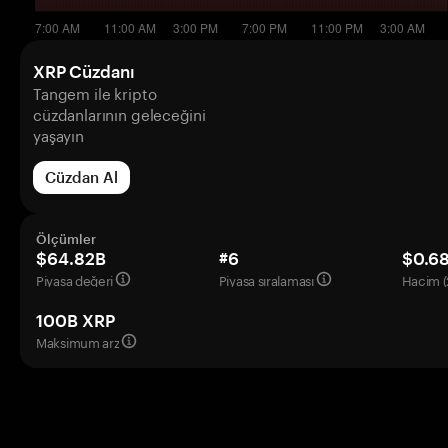
XRP Cüzdanı
Tangem ile kripto
cüzdanlarının geleceğini
yaşayın
Cüzdan Al
Ölçümler
$64.82B
#6
$0.6
Piyasa değeri
Piyasa sıralaması
Hacim (
100B XRP
Maksimum arz