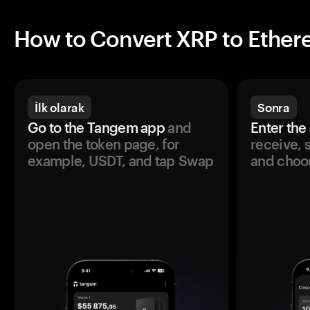
How to Convert XRP to Ethe
İlk olarak
Sonra
Go to the Tangem app
and
Enter the
open the token page, for
receive, 
example, USDT, and tap Swap
and choos