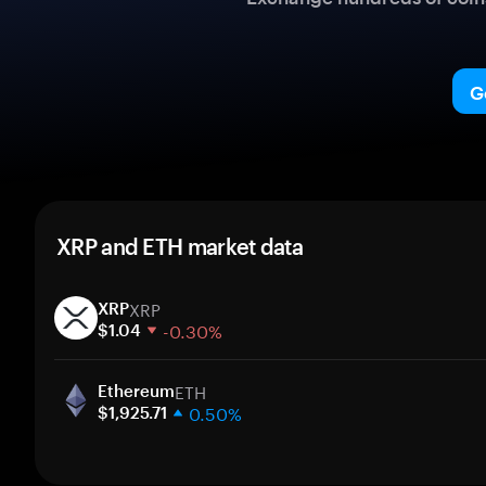
G
XRP and ETH market data
XRP
XRP
-0.30%
$1.04
1 week
ETH
30 days
Ethereum
0.50%
Market cap
$1,925.71
1 week
30 days