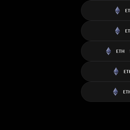
E
E
ETH
ET
ET