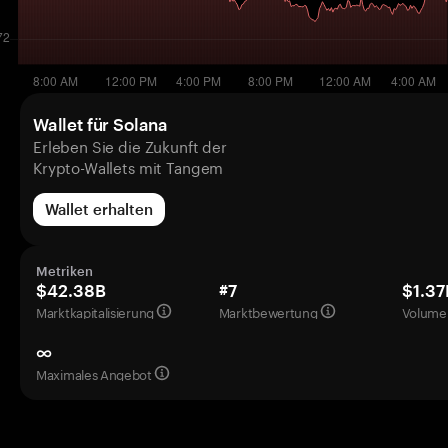
Wallet für Solana
Erleben Sie die Zukunft der
Krypto-Wallets mit Tangem
Wallet erhalten
Metriken
$42.38B
#7
$1.37
Marktkapitalisierung
Marktbewertung
Volumen
∞
Maximales Angebot