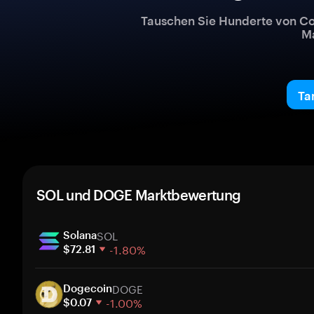
Tauschen Sie Hunderte von Co
Ma
Ta
SOL und DOGE Marktbewertung
SOL
Solana
-1.80%
$72.81
1 Woche
DOGE
30 Tage
Dogecoin
-1.00%
Marktkapitalisierung
$0.07