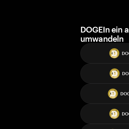
DOGEIn ein a
umwandeln
DO
DO
DO
DO