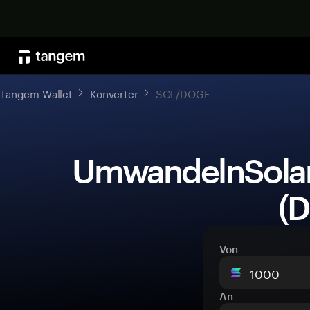
Tangem Wallet
Konverter
SOL/DOGE
 UmwandelnSolana (SOL)zuDogecoin 
(
Von
An