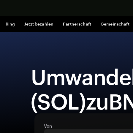
Jetzt shop
Ring
Jetzt bezahlen
Partnerschaft
Gemeinschaft
 UmwandelnSolana 
(SOL)zuBN
Von