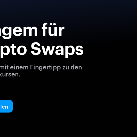
ngem für
ypto Swaps
mit einem Fingertipp zu den
kursen.
len