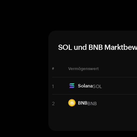
SOL und BNB Marktbew
#
Vermögenswert
1
SOL
Solana
2
BNB
BNB