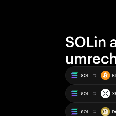
SOLin 
umrec
SOL
B
SOL
X
SOL
D