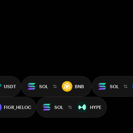
USDT
SOL
BNB
SOL
FIGR_HELOC
SOL
HYPE