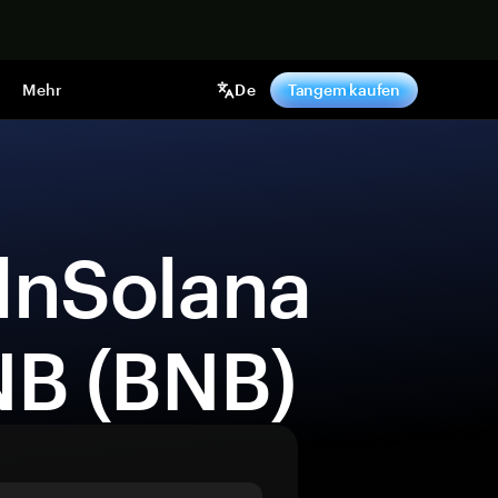
pen
Mehr
De
Tangem kaufen
B (BNB) 