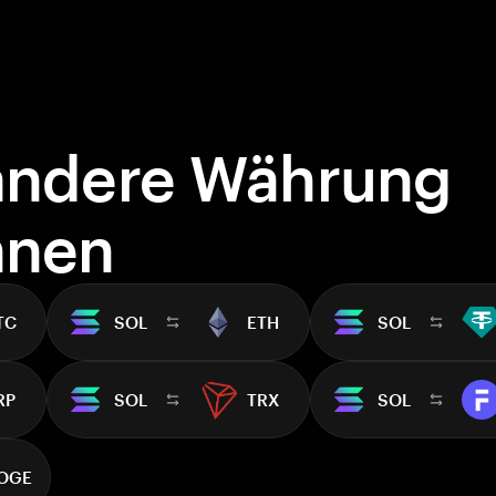
andere Währung
hnen
TC
SOL
ETH
SOL
RP
SOL
TRX
SOL
OGE