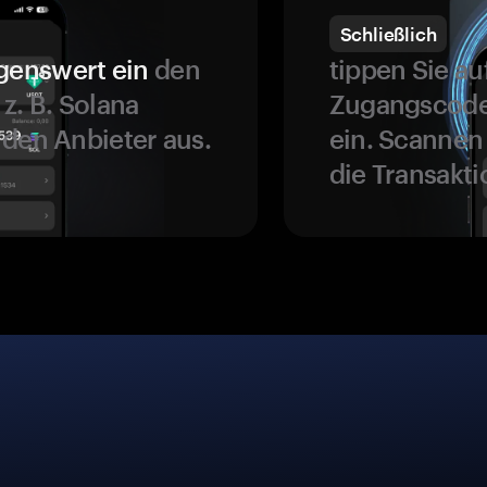
Schließlich
genswert ein
den
tippen Sie a
z. B. Solana
Zugangscode 
 den Anbieter aus.
ein. Scannen
die Transakti