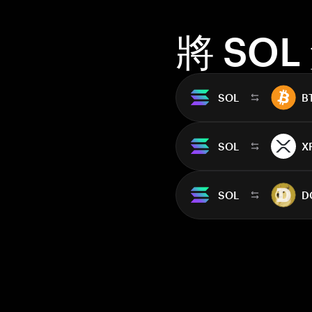
將 SO
SOL
B
SOL
X
SOL
D