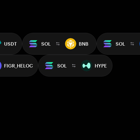
USDT
SOL
BNB
SOL
FIGR_HELOC
SOL
HYPE