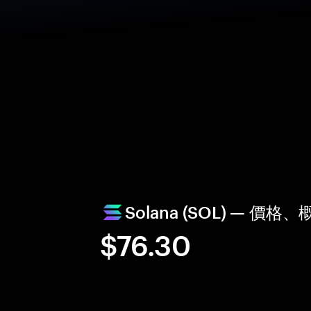
Solana (SOL) — 價
$76.30