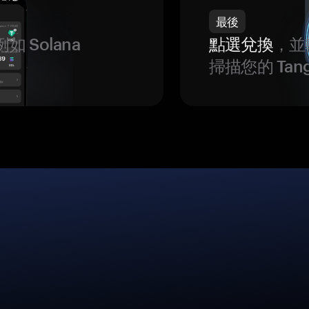
最後
如 Solana
點選兌換
，並
。
掃描您的 Ta