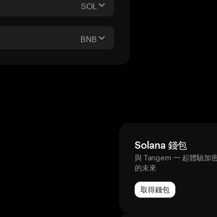
SOL
BNB
Solana 錢包
與 Tangem 一 起體驗加
的未來
取得錢包