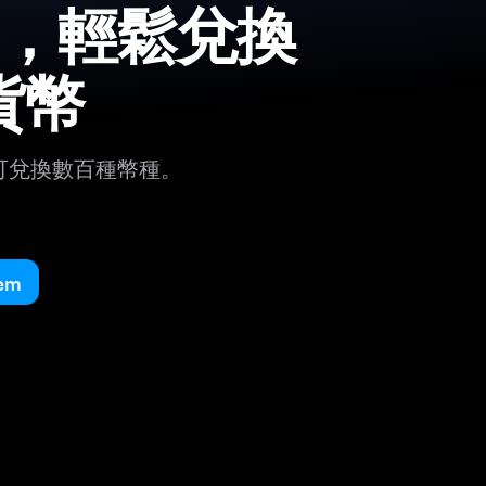
em，輕鬆兌換
貨幣
可兌換數百種幣種。
em