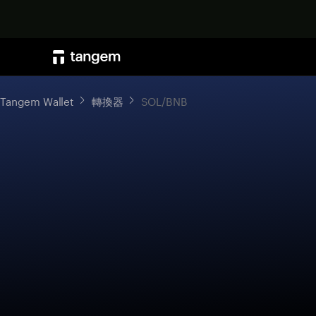
Tangem Wallet
轉換器
SOL/BNB