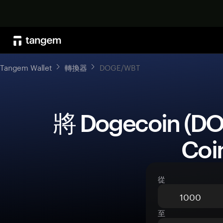
Tangem Wallet
轉換器
DOGE/WBT
 將 Dogecoin (DOGE) 兌換為 WhiteBIT 
Coi
從
至