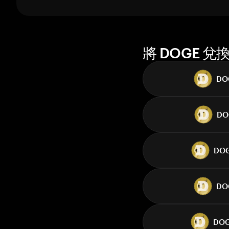
1 週
30 天
市值
將 DOGE 
DO
DO
DO
DO
DO