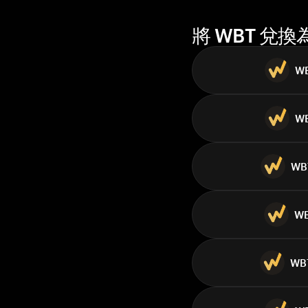
將 WBT 兌
W
W
WB
W
WB