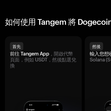
如何使用 Tangem 將 Dogecoin
首先
然後
前往 Tangem App
，開啟代幣
輸入您想
頁面，例如 USDT，然後點選兌
Solana
換