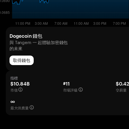
Dogecoin 錢包
與 Tangem 一 起體驗加密錢包
的未來
取得錢包
指標
$10.84B
#11
$0.4
市值
市場評級
交易量（
∞
最大供應量