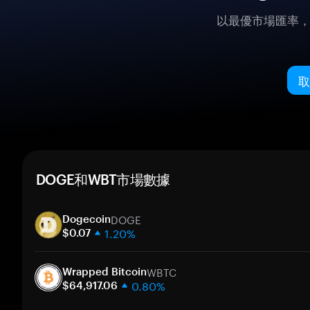
以最優市場匯率
取
DOGE和WBT市場數據
DOGE
Dogecoin
1.20%
$0.07
1 週
WBTC
30 天
Wrapped Bitcoin
0.80%
市值
$64,917.06