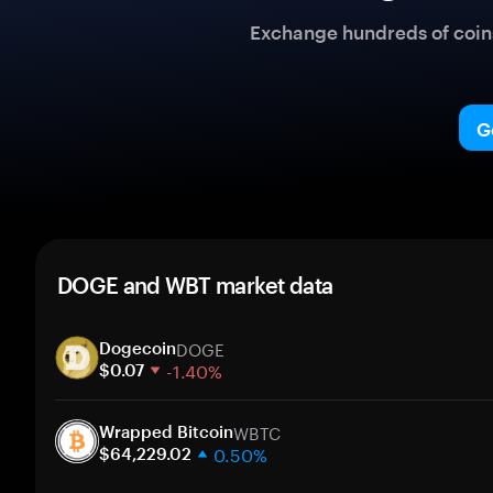
Exchange hundreds of coins 
G
DOGE and WBT market data
DOGE
Dogecoin
-1.40%
$0.07
1 week
WBTC
30 days
Wrapped Bitcoin
0.50%
Market cap
$64,229.02