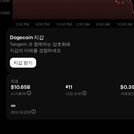
Dogecoin 지갑
Tangem 과 함께하는 암호화폐
지갑의 미래를 경험하세요
지갑 받기
지표
$10.65B
#11
$0.3
시가총액
시장 순위
거래량 (
∞
최대 공급량