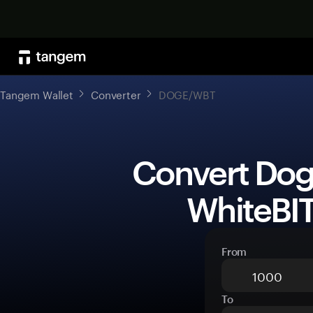
Tangem Wallet
Converter
DOGE/WBT
 Convert Dogecoin (DOGE) to 
WhiteBIT
From
To