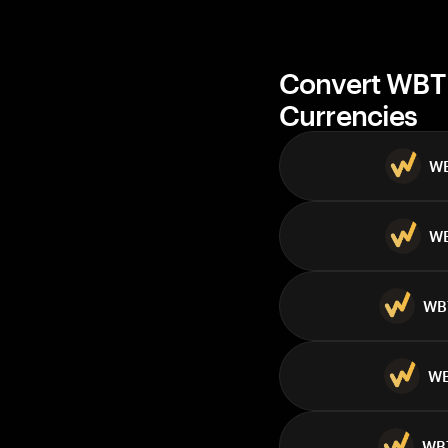
Convert WBT 
Currencies
W
W
WB
W
WB