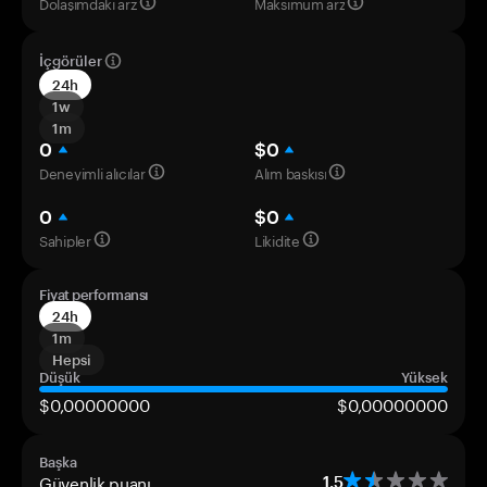
Dolaşımdaki arz
Maksimum arz
İçgörüler
24h
1w
1m
0
$0
Deneyimli alıcılar
Alım baskısı
0
$0
Sahipler
Likidite
Fiyat performansı
24h
1m
Hepsi
Düşük
Yüksek
$0,00000000
$0,00000000
Başka
Güvenlik puanı
1.5