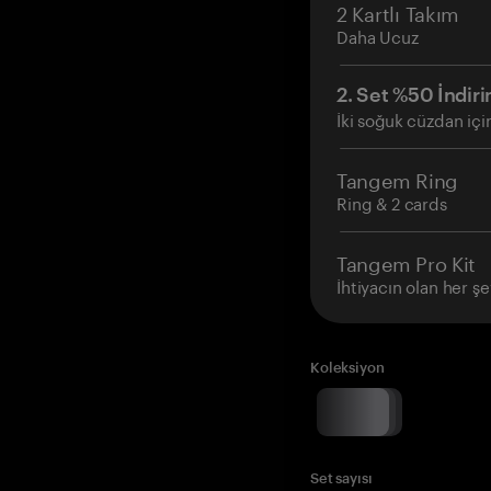
2 Kartlı Takım
Daha Ucuz
2. Set %50 İndiri
İki soğuk cüzdan içi
Tangem Ring
Ring & 2 cards
Tangem Pro Kit
İhtiyacın olan her şe
Koleksiyon
Set sayısı