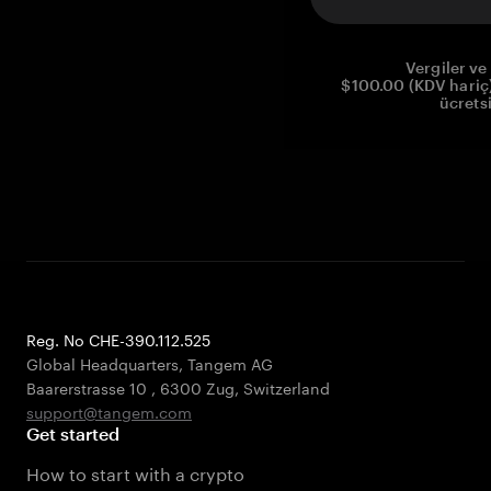
Vergiler ve 
$100.00 (KDV hariç)
ücrets
Reg. No CHE-390.112.525
Global Headquarters, Tangem AG
Baarerstrasse 10
,
6300 Zug
,
Switzerland
support@tangem.com
Get started
How to start with a crypto