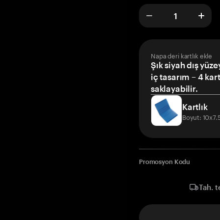
Napa deri kartlık ekle
Şık siyah dış yüze
iç tasarım – 4 kar
saklayabilir.
Kartlık
Boyut: 10x7
Promosyon Kodu
Tah. t