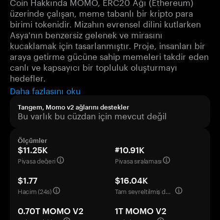
Coin Hakkında MOMO, ERC20 Ağı (Ethereum)
üzerinde çalışan, meme tabanlı bir kripto para
birimi tokenidir. Mizahın evrensel dilini kutlarken
Asya'nın benzersiz gelenek ve mirasını
kucaklamak için tasarlanmıştır. Proje, insanları bir
araya getirme gücüne sahip memeleri takdir eden
canlı ve kapsayıcı bir topluluk oluşturmayı
hedefler.
Daha fazlasını oku
Tangem, Momo v2 ağlarını destekler
Bu varlık bu cüzdan için mevcut değil
Ölçümler
$11.25K
#10.91K
Piyasa değeri
Piyasa sıralaması
$1.77
$16.04K
Hacim (24s)
Tam seyreltilmiş değerleme
0.70T MOMO V2
1T MOMO V2