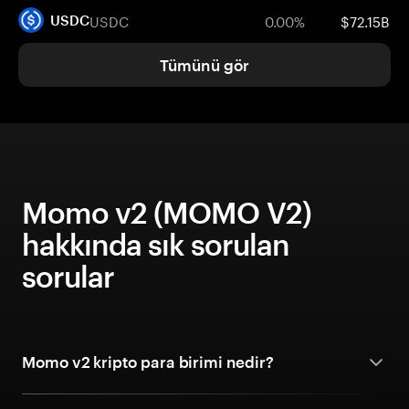
USDC
0.00%
$72.15B
USDC
Tümünü gör
Momo v2 (MOMO V2)
hakkında sık sorulan
sorular
Momo v2 kripto para birimi nedir?