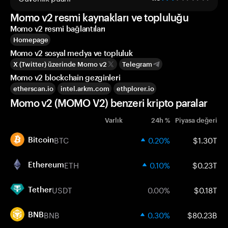
Momo v2 resmi kaynakları ve topluluğu
Momo v2 resmi bağlantıları
Homepage
Momo v2 sosyal medya ve topluluk
X (Twitter) üzerinde Momo v2
Telegram
Momo v2 blockchain gezginleri
etherscan.io
intel.arkm.com
ethplorer.io
Momo v2 (MOMO V2) benzeri kripto paralar
Varlık
24h %
Piyasa değeri
BTC
0.20%
$1.30T
Bitcoin
ETH
0.10%
$0.23T
Ethereum
USDT
0.00%
$0.18T
Tether
BNB
0.30%
$80.23B
BNB