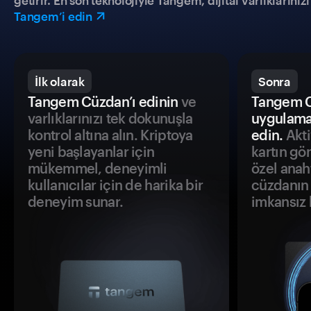
getirir. En son teknolojiyle Tangem, dijital varlıklarını
Tangem’i edin
İlk olarak
Sonra
Tangem Cüzdan’ı edinin
ve
Tangem C
varlıklarınızı tek dokunuşla
uygulama
kontrol altına alın. Kriptoya
edin.
Akti
yeni başlayanlar için
kartın gö
mükemmel, deneyimli
özel anah
kullanıcılar için de harika bir
cüzdanın 
deneyim sunar.
imkansız h