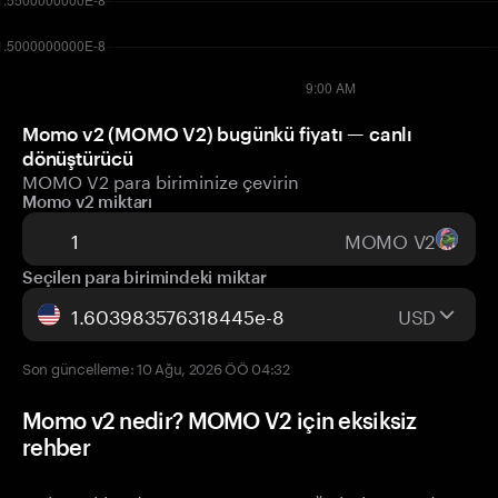
Momo v2 (MOMO V2) bugünkü fiyatı — canlı
dönüştürücü
MOMO V2 para biriminize çevirin
Momo v2 miktarı
MOMO V2
Seçilen para birimindeki miktar
USD
Son güncelleme: 10 Ağu, 2026 ÖÖ 04:32
Momo v2 nedir? MOMO V2 için eksiksiz
rehber