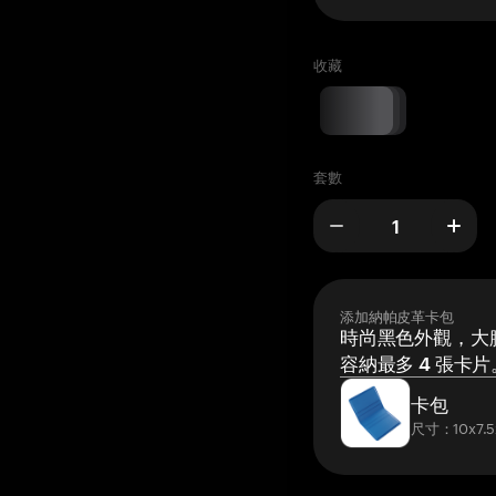
收藏
套數
添加納帕皮革卡包
時尚黑色外觀，大膽
容納最多 4 張卡片
卡包
尺寸：10x7.5