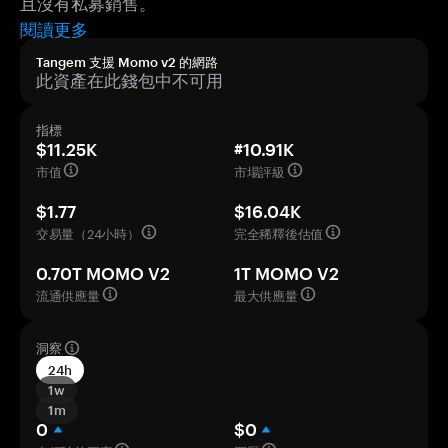
且沒有私募銷售。
閱讀更多
Tangem 支援 Momo v2 的網路
此資產在此錢包中不可用
指標
$11.25K
#10.91K
市值
市場評級
$1.77
$16.04K
交易量（24小時）
完全稀釋後估值
0.70T MOMO V2
1T MOMO V2
流通供應量
最大供應量
洞察
24h
1w
1m
0
$0