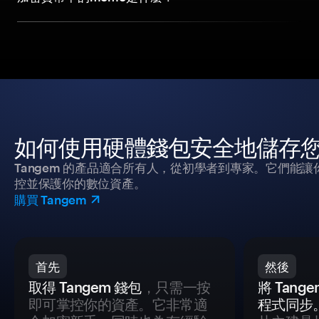
如何使用硬體錢包安全地儲存
Tangem 的產品適合所有人，從初學者到專家。它們能讓
控並保護你的數位資產。
購買 Tangem
首先
然後
取得 Tangem 錢包
，只需一按
將 Tan
即可掌控你的資產。它非常適
程式同步