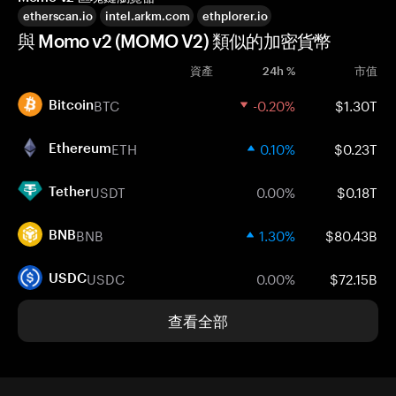
etherscan.io
intel.arkm.com
ethplorer.io
與 Momo v2 (MOMO V2) 類似的加密貨幣
資產
24h %
市值
BTC
-0.20%
$1.30T
Bitcoin
ETH
0.10%
$0.23T
Ethereum
USDT
0.00%
$0.18T
Tether
BNB
1.30%
$80.43B
BNB
USDC
0.00%
$72.15B
USDC
查看全部