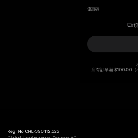
優惠碼
所有訂單滿 $100.0
Reg. No CHE-390.112.525
Global Headquarters, Tangem AG