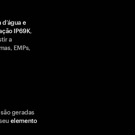
a d’água e
cação IP69K
,
tir a
emas, EMPs,
 são geradas
 seu
elemento