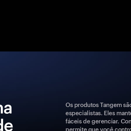
ma
Os produtos Tangem são 
especialistas. Eles man
de
fáceis de gerenciar. Co
permite que você control