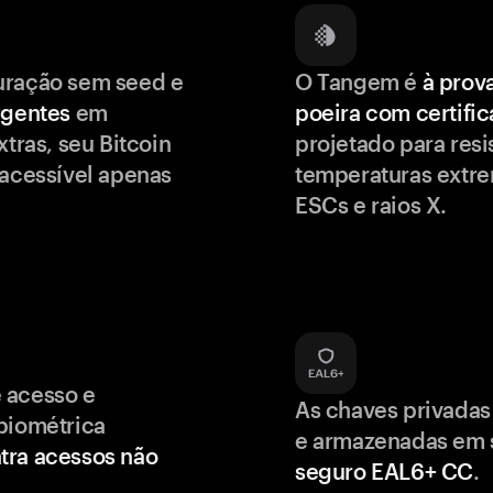
uração sem seed e
O Tangem é
à prov
igentes
em
poeira com certifi
xtras, seu Bitcoin
projetado para resis
 acessível apenas
temperaturas extr
ESCs e raios X.
 acesso e
As chaves privadas
biométrica
e armazenadas em
tra acessos não
seguro EAL6+ CC
.