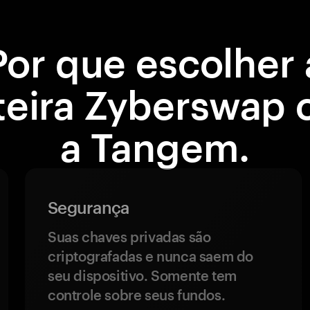
Por que escolher 
teira Zyberswap
a Tangem.
Segurança
Suas chaves privadas são
criptografadas e nunca saem do
seu dispositivo. Somente tem
controle sobre seus fundos.