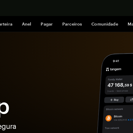
Comprar a
rteira
Anel
Pagar
Parceiros
Comunidade
Ma
p
egura