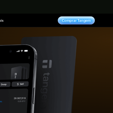
gora
is
Comprar Tangem