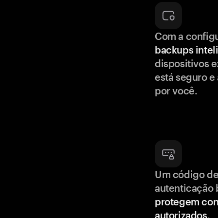
Com a config
backups intel
dispositivos e
está seguro e
por você.
Um código de
autenticação 
protegem con
autorizados
.