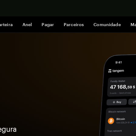
Comprar a
rteira
Anel
Pagar
Parceiros
Comunidade
Ma
egura