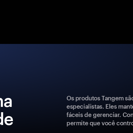
ma
Os produtos Tangem são 
especialistas. Eles man
de
fáceis de gerenciar. Co
permite que você control