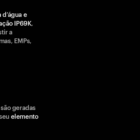
a d’água e
cação IP69K
,
tir a
emas, EMPs,
 são geradas
 seu
elemento