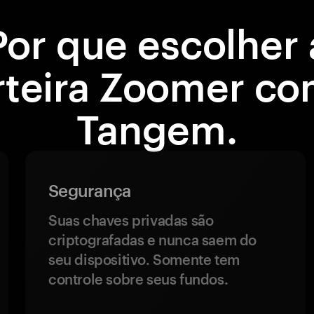
Por que escolher 
rteira Zoomer co
Tangem.
Segurança
Suas chaves privadas são
criptografadas e nunca saem do
seu dispositivo. Somente tem
controle sobre seus fundos.