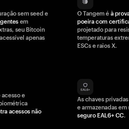
uração sem seed e
O Tangem é
à prov
igentes
em
poeira com certifi
xtras, seu Bitcoin
projetado para resis
 acessível apenas
temperaturas extr
ESCs e raios X.
 acesso e
As chaves privadas
biométrica
e armazenadas em
tra acessos não
seguro EAL6+ CC
.