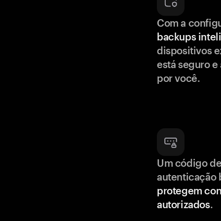
Com a config
backups intel
dispositivos e
está seguro e
por você.
Um código de
autenticação 
protegem con
autorizados
.