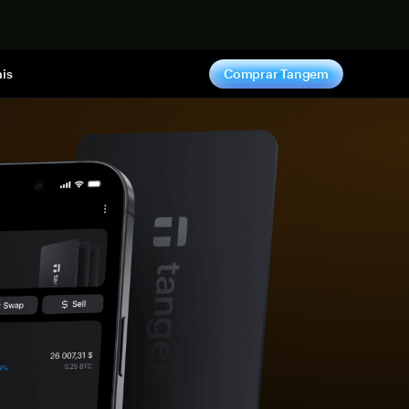
gora
is
Comprar Tangem