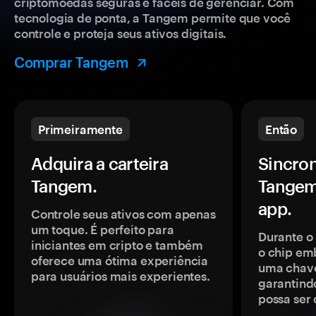
criptomoedas seguras e fáceis de gerenciar. Com
tecnologia de ponta, a Tangem permite que você
controle e proteja seus ativos digitais.
Comprar Tangem
Primeiramente
Então
Adquira a carteira
Sincron
Tangem.
Tangem
app.
Controle seus ativos com apenas
um toque. É perfeito para
Durante o
iniciantes em cripto e também
o chip em
oferece uma ótima experiência
uma chave
para usuários mais experientes.
garantindo
possa ser