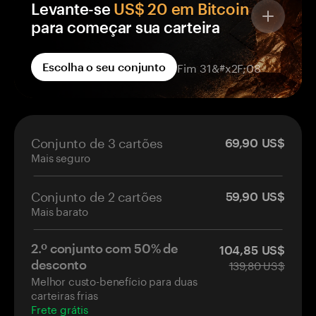
Levante-se
US$ 20 em Bitcoin
para começar sua carteira
Cada carteira Tangem no seu pedido vem com
Fim 31&#x2F;08
Escolha o seu conjunto
recompensa em BTC, creditada em uma
carteira que só você controla — não em uma
corretora.
BTC grátis em todas as carteiras que você
Conjunto de 3 cartões
69,90 US$
pedir.
Mais seguro
Aterrissará em sua própria carteira de
autocustódia.
Conjunto de 2 cartões
O crédito será efetuado em até 14 dias após
59,90 US$
Mais barato
a ativação.
2.º conjunto com 50% de
104,85 US$
139,80 US$
desconto
Melhor custo-benefício para duas
carteiras frias
Frete grátis