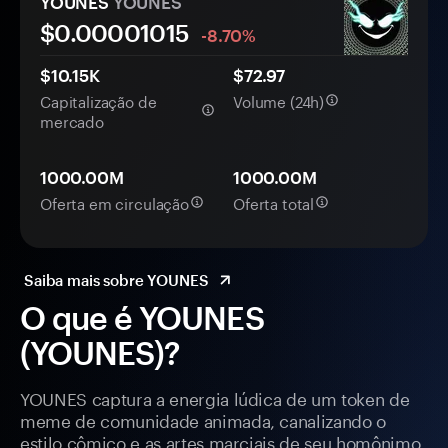
YOUNES
YOUNES
$0.
0000
1015
-8.70%
$10.15K
$72.97
Capitalização de
Volume (24h)
mercado
1000.00M
1000.00M
Oferta em circulação
Oferta total
Saiba mais sobre YOUNES
O que é YOUNES
(YOUNES)?
YOUNES captura a energia lúdica de um token de
meme de comunidade animada, canalizando o
estilo cômico e as artes marciais de seu homônimo,