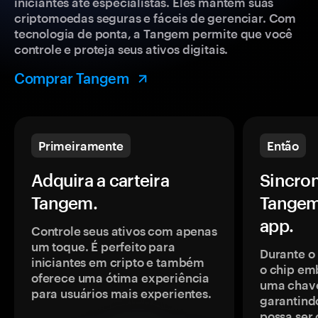
iniciantes até especialistas. Eles mantêm suas
criptomoedas seguras e fáceis de gerenciar. Com
tecnologia de ponta, a Tangem permite que você
controle e proteja seus ativos digitais.
Comprar Tangem
Primeiramente
Então
Adquira a carteira
Sincron
Tangem.
Tangem
app.
Controle seus ativos com apenas
um toque. É perfeito para
Durante o
iniciantes em cripto e também
o chip em
oferece uma ótima experiência
uma chave
para usuários mais experientes.
garantindo
possa ser