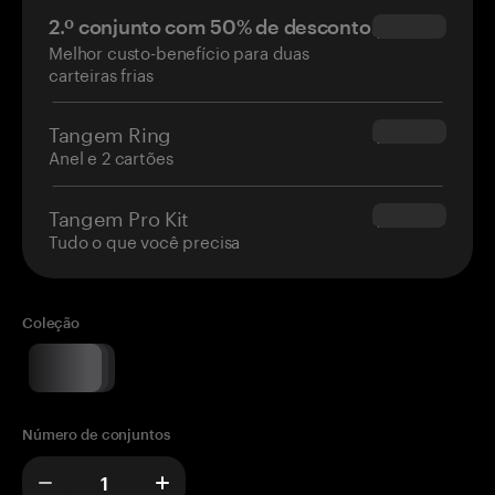
2.º conjunto com 50% de desconto
$34.95
Melhor custo-benefício para duas
carteiras frias
Tangem Ring
$160.00
Anel e 2 cartões
Tangem Pro Kit
$180.00
Tudo o que você precisa
Coleção
Número de conjuntos