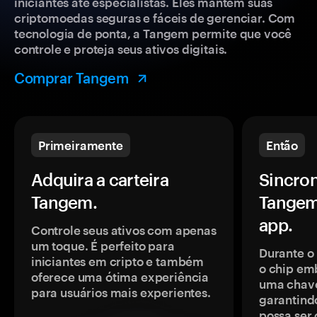
iniciantes até especialistas. Eles mantêm suas
criptomoedas seguras e fáceis de gerenciar. Com
tecnologia de ponta, a Tangem permite que você
controle e proteja seus ativos digitais.
Comprar Tangem
Primeiramente
Então
Adquira a carteira
Sincron
Tangem.
Tangem
app.
Controle seus ativos com apenas
um toque. É perfeito para
Durante o
iniciantes em cripto e também
o chip em
oferece uma ótima experiência
uma chave
para usuários mais experientes.
garantindo
possa ser