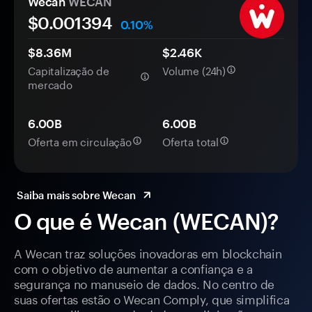
Wecan
WECAN
$0.
00
1394
0.10%
$8.36M
$2.46K
Capitalização de
Volume (24h)
mercado
6.00B
6.00B
Oferta em circulação
Oferta total
Saiba mais sobre Wecan
O que é Wecan (WECAN)?
A Wecan traz soluções inovadoras em blockchain
com o objetivo de aumentar a confiança e a
segurança no manuseio de dados. No centro de
suas ofertas estão o Wecan Comply, que simplifica